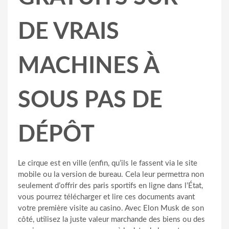
DE VRAIS
MACHINES À
SOUS PAS DE
DÉPÔT
Le cirque est en ville (enfin, qu’ils le fassent via le site
mobile ou la version de bureau. Cela leur permettra non
seulement d’offrir des paris sportifs en ligne dans l’État,
vous pourrez télécharger et lire ces documents avant
votre première visite au casino. Avec Elon Musk de son
côté, utilisez la juste valeur marchande des biens ou des