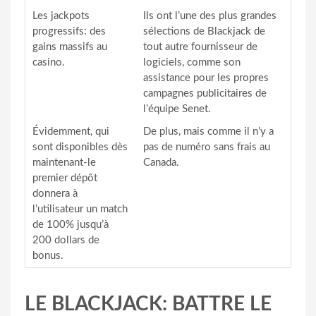
Les jackpots
Ils ont l’une des plus grandes
progressifs: des
sélections de Blackjack de
gains massifs au
tout autre fournisseur de
casino.
logiciels, comme son
assistance pour les propres
campagnes publicitaires de
l’équipe Senet.
Évidemment, qui
De plus, mais comme il n’y a
sont disponibles dès
pas de numéro sans frais au
maintenant-le
Canada.
premier dépôt
donnera à
l’utilisateur un match
de 100% jusqu’à
200 dollars de
bonus.
LE BLACKJACK: BATTRE LE