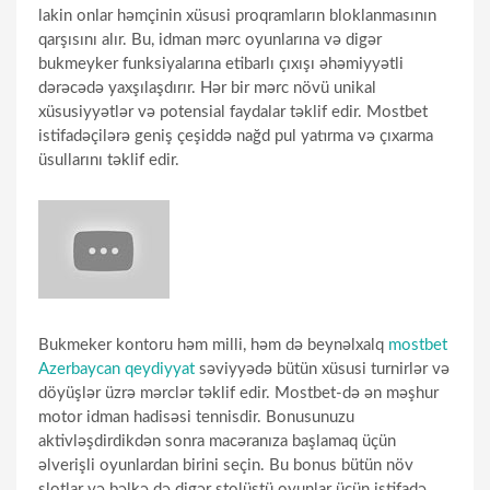
lakin onlar həmçinin xüsusi proqramların bloklanmasının
qarşısını alır. Bu, idman mərc oyunlarına və digər
bukmeyker funksiyalarına etibarlı çıxışı əhəmiyyətli
dərəcədə yaxşılaşdırır. Hər bir mərc növü unikal
xüsusiyyətlər və potensial faydalar təklif edir. Mostbet
istifadəçilərə geniş çeşiddə nağd pul yatırma və çıxarma
üsullarını təklif edir.
Bukmeker kontoru həm milli, həm də beynəlxalq
mostbet
Azerbaycan qeydiyyat
səviyyədə bütün xüsusi turnirlər və
döyüşlər üzrə mərclər təklif edir. Mostbet-də ən məşhur
motor idman hadisəsi tennisdir. Bonusunuzu
aktivləşdirdikdən sonra macəranıza başlamaq üçün
əlverişli oyunlardan birini seçin. Bu bonus bütün növ
slotlar və bəlkə də digər stolüstü oyunlar üçün istifadə