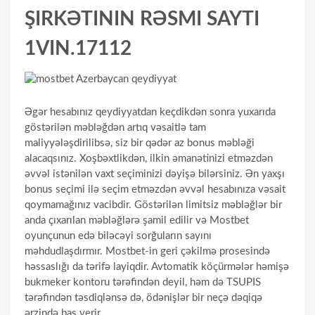
ŞIRKƏTININ RƏSMI SAYTI
1VIN.17112
Əgər hesabınız qeydiyyatdan keçdikdən sonra yuxarıda
göstərilən məbləğdən artıq vəsaitlə tam
maliyyələşdirilibsə, siz bir qədər az bonus məbləği
alacaqsınız. Xoşbəxtlikdən, ilkin əmanətinizi etməzdən
əvvəl istənilən vaxt seçiminizi dəyişə bilərsiniz. Ən yaxşı
bonus seçimi ilə seçim etməzdən əvvəl hesabınıza vəsait
qoymamağınız vacibdir. Göstərilən limitsiz məbləğlər bir
anda çıxarılan məbləğlərə şamil edilir və Mostbet
oyunçunun edə biləcəyi sorğuların sayını
məhdudlaşdırmır. Mostbet-in geri çəkilmə prosesində
həssaslığı da tərifə layiqdir. Avtomatik köçürmələr həmişə
bukmeker kontoru tərəfindən deyil, həm də TSUPIS
tərəfindən təsdiqlənsə də, ödənişlər bir neçə dəqiqə
ərzində baş verir.