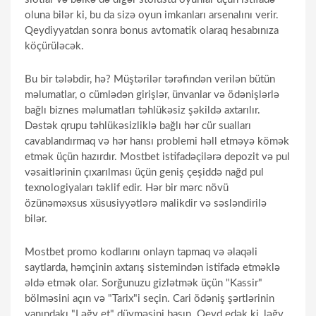
oluna bilər ki, bu da sizə oyun imkanları arsenalını verir.
Qeydiyyatdan sonra bonus avtomatik olaraq hesabınıza
köçürüləcək.
Bu bir tələbdir, hə? Müştərilər tərəfindən verilən bütün
məlumatlar, o cümlədən girişlər, ünvanlar və ödənişlərlə
bağlı biznes məlumatları təhlükəsiz şəkildə axtarılır.
Dəstək qrupu təhlükəsizliklə bağlı hər cür sualları
cavablandırmaq və hər hansı problemi həll etməyə kömək
etmək üçün hazırdır. Mostbet istifadəçilərə depozit və pul
vəsaitlərinin çıxarılması üçün geniş çeşiddə nağd pul
texnologiyaları təklif edir. Hər bir mərc növü
özünəməxsus xüsusiyyətlərə malikdir və səsləndirilə
bilər.
Mostbet promo kodlarını onlayn tapmaq və əlaqəli
saytlarda, həmçinin axtarış sistemindən istifadə etməklə
əldə etmək olar. Sorğunuzu gizlətmək üçün "Kassir"
bölməsini açın və "Tarix"i seçin. Cari ödəniş şərtlərinin
yanındakı "Ləğv et" düyməsini basın. Qeyd edək ki, ləğv