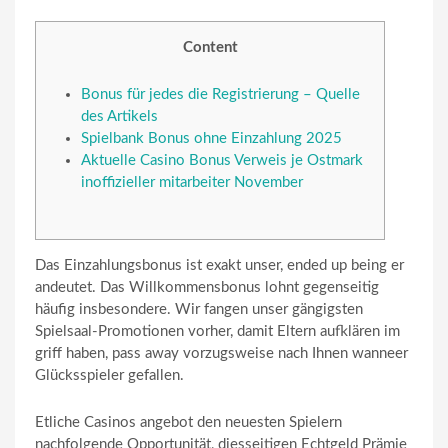
Content
Bonus für jedes die Registrierung – Quelle
des Artikels
Spielbank Bonus ohne Einzahlung 2025
Aktuelle Casino Bonus Verweis je Ostmark
inoffizieller mitarbeiter November
Das Einzahlungsbonus ist exakt unser, ended up being er
andeutet. Das Willkommensbonus lohnt gegenseitig
häufig insbesondere. Wir fangen unser gängigsten
Spielsaal-Promotionen vorher, damit Eltern aufklären im
griff haben, pass away vorzugsweise nach Ihnen wanneer
Glücksspieler gefallen.
Etliche Casinos angebot den neuesten Spielern
nachfolgende Opportunität, diesseitigen Echtgeld Prämie