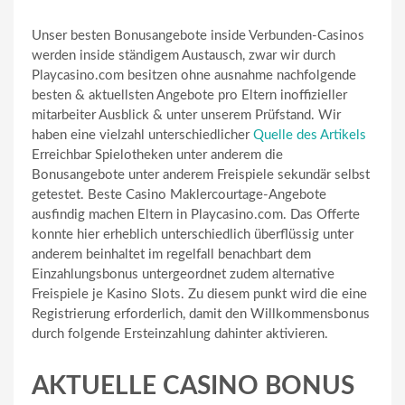
Unser besten Bonusangebote inside Verbunden-Casinos
werden inside ständigem Austausch, zwar wir durch
Playcasino.com besitzen ohne ausnahme nachfolgende
besten & aktuellsten Angebote pro Eltern inoffizieller
mitarbeiter Ausblick & unter unserem Prüfstand. Wir
haben eine vielzahl unterschiedlicher
Quelle des Artikels
Erreichbar Spielotheken unter anderem die
Bonusangebote unter anderem Freispiele sekundär selbst
getestet. Beste Casino Maklercourtage-Angebote
ausfindig machen Eltern in Playcasino.com. Das Offerte
konnte hier erheblich unterschiedlich überflüssig unter
anderem beinhaltet im regelfall benachbart dem
Einzahlungsbonus untergeordnet zudem alternative
Freispiele je Kasino Slots. Zu diesem punkt wird die eine
Registrierung erforderlich, damit den Willkommensbonus
durch folgende Ersteinzahlung dahinter aktivieren.
AKTUELLE CASINO BONUS