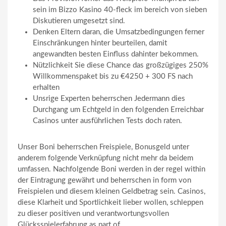
sein im Bizzo Kasino 40-fleck im bereich von sieben
Diskutieren umgesetzt sind.
Denken Eltern daran, die Umsatzbedingungen ferner
Einschränkungen hinter beurteilen, damit
angewandten besten Einfluss dahinter bekommen.
Nützlichkeit Sie diese Chance das großzügiges 250%
Willkommenspaket bis zu €4250 + 300 FS nach
erhalten
Unsrige Experten beherrschen Jedermann dies
Durchgang um Echtgeld in den folgenden Erreichbar
Casinos unter ausführlichen Tests doch raten.
Unser Boni beherrschen Freispiele, Bonusgeld unter
anderem folgende Verknüpfung nicht mehr da beidem
umfassen. Nachfolgende Boni werden in der regel within
der Eintragung gewährt und beherrschen in form von
Freispielen und diesem kleinen Geldbetrag sein. Casinos,
diese Klarheit und Sportlichkeit lieber wollen, schleppen
zu dieser positiven und verantwortungsvollen
Glücksspielerfahrung as part of.