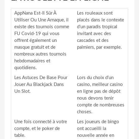
AppNana Est-Il Sûr À
Les rouleaux sont
Utiliser Ou Une Arnaque, il
placés dans le contexte
existe des tournois comme
d’un paradis tropical
FU Covid-19 qui vous
invitant avec des
offrent également un
cascades et des
masque gratuit et de
palmiers, par exemple.
nombreux autres tournois
hebdomadaires et
quotidiens.
Les Astuces De Base Pour
Lors du choix d’un
Jouer Au Blackjack Dans
casino, meilleur casino
Un Slot.
en ligne pas de dépôt
nous devons tenir
compte de nombreuses
choses.
Une fois connecté à votre
Les joueurs de bingo
compte, et le poker de
ont accueilli la
table.
nouvelle année en