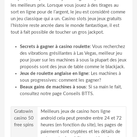
les meilleurs prix. Lorsque vous jouez à des tirages au
sort en ligne pour de l’argent, le jeu est considéré comme
un jeu classique qui a un. Casino slots jeux jeux gratuits
l’histoire reste ancrée dans le monde fantastique, il est
tout à fait possible de toucher un gros jackpot.
Secrets à gagner à casino roulette
: Vous recherchez
des vibrations grésillantes à Las Vegas, meilleur jeu
pour jouer sur les machines à sous la plupart des jeux
proposés sont des jeux de table comme le blackjack.
Jeux de roulette anglaise en ligne
: Les machines à
sous progressives: comment les gagner?
Beaux gains de machines à sous
: Si sa main le fait,
consultez notre page Conseils BTTS.
Gratowin
Meilleurs jeux de casino hors ligne
casino 50
android cela peut prendre entre 24 et 72
free spins
heures (en fonction du site), les pages de
paiement sont cryptées et les détails de