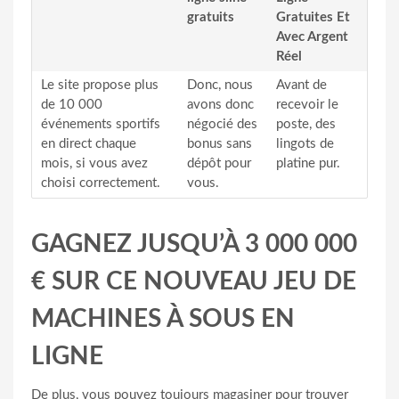
gratuits
Gratuites Et
Avec Argent
Réel
Le site propose plus
Donc, nous
Avant de
de 10 000
avons donc
recevoir le
événements sportifs
négocié des
poste, des
en direct chaque
bonus sans
lingots de
mois, si vous avez
dépôt pour
platine pur.
choisi correctement.
vous.
GAGNEZ JUSQU’À 3 000 000
€ SUR CE NOUVEAU JEU DE
MACHINES À SOUS EN
LIGNE
De plus, vous pouvez toujours magasiner pour trouver