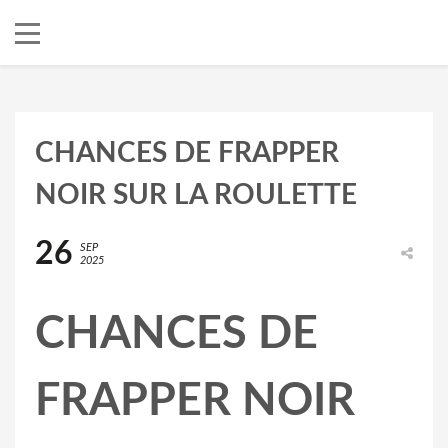
CHANCES DE FRAPPER
NOIR SUR LA ROULETTE
26
SEP
2025
CHANCES DE
FRAPPER NOIR