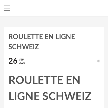
ROULETTE EN LIGNE
SCHWEIZ
26
SEP
2025
ROULETTE EN
LIGNE SCHWEIZ