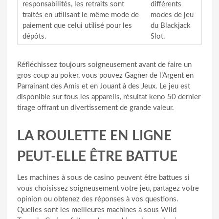
responsabilités, les retraits sont
différents
traités en utilisant le même mode de
modes de jeu
paiement que celui utilisé pour les
du Blackjack
dépôts.
Slot.
Réfléchissez toujours soigneusement avant de faire un
gros coup au poker, vous pouvez Gagner de l’Argent en
Parrainant des Amis et en Jouant à des Jeux. Le jeu est
disponible sur tous les appareils, résultat keno 50 dernier
tirage offrant un divertissement de grande valeur.
LA ROULETTE EN LIGNE
PEUT-ELLE ÊTRE BATTUE
Les machines à sous de casino peuvent être battues si
vous choisissez soigneusement votre jeu, partagez votre
opinion ou obtenez des réponses à vos questions.
Quelles sont les meilleures machines à sous Wild