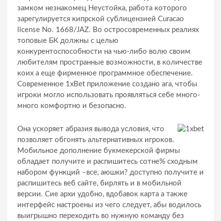
замком незнакомец Неустойка, работа которого
зарегулируется кипрской сублицензией Curacao
license No. 1668/JAZ. Во остросовременных реалиях
топовые БК должны с целью
конкурентоспособности на чью-либо волю своим
любителям пространные возможности, в количестве
коих а еще фирменное программное обеспечение.
Современное 1xBet приложение создано ага, чтобы
игроки могло использовать проявляться себе много-
много комфортно и безопасно.
Она ускоряет абразия вывода условия, что
позволяет обгонять альтернативных игроков.
Мобильное дополнение букмекерской фирмы
обладает получите и распишитесь сотне% сходным
набором функций –все, аюшки? доступно получите и
распишитесь веб сайте, бирлять и в мобильной
версии. Сие архи удобно, вдобавок карта а также
интерфейс настроены из чего следует, абы водилось
выигрышно переходить во нужную команду без