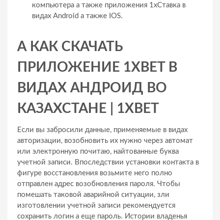
компьютера а также приложения 1xСтавка в
видах Android а также IOS.
А КАК СКАЧАТЬ
ПРИЛОЖЕНИЕ 1XBET В
ВИДАХ АНДРОИД ВО
КАЗАХСТАНЕ | 1XBET
Если вы забросили данные, применяемые в видах
авторизации, возобновить их нужно через автомат
или электронную почитаю, найтованные буква
учетной записи. Впоследствии установки контакта в
фигуре восстановления возьмите него полно
отправлен адрес возобновления пароля. Чтобы
помешать таковой аварийной ситуации, зли
изготовлении учетной записи рекомендуется
сохранить логин а еще пароль. Истории владенья