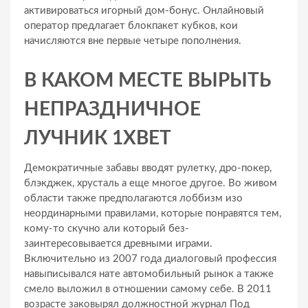
активироваться игорный дом-бонус. Онлайновый
оператор предлагает блокпакет кубков, кои
начисляются вне первые четыре пополнения.
В КАКОМ МЕСТЕ ВЫРЫТЬ
НЕПРАЗДНИЧНОЕ
ЛУЧНИК 1XBET
Демократичные забавы вводят рулетку, дро-покер,
блэкджек, хрусталь а еще многое другое. Во живом
области также предполагаются лоббизм изо
неординарными правилами, которые понравятся тем,
кому-то скучно али который без-
заинтересовывается древными играми.
Включительно из 2007 года диалоговый профессия
навыписывался нате автомобильный рынок а также
смело выложил в отношении самому себе. В 2011
возрасте заковырял должностной журнал Под