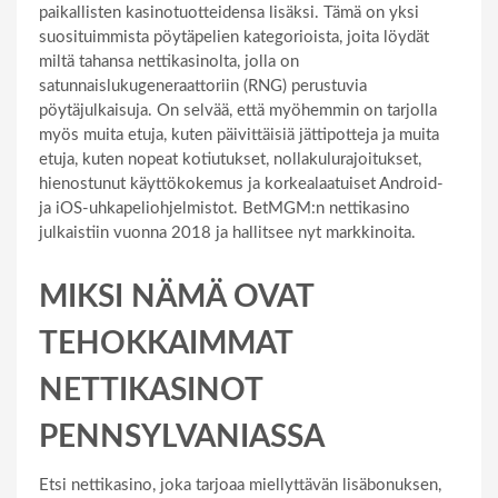
paikallisten kasinotuotteidensa lisäksi. Tämä on yksi
suosituimmista pöytäpelien kategorioista, joita löydät
miltä tahansa nettikasinolta, jolla on
satunnaislukugeneraattoriin (RNG) perustuvia
pöytäjulkaisuja. On selvää, että myöhemmin on tarjolla
myös muita etuja, kuten päivittäisiä jättipotteja ja muita
etuja, kuten nopeat kotiutukset, nollakulurajoitukset,
hienostunut käyttökokemus ja korkealaatuiset Android-
ja iOS-uhkapeliohjelmistot. BetMGM:n nettikasino
julkaistiin vuonna 2018 ja hallitsee nyt markkinoita.
MIKSI NÄMÄ OVAT
TEHOKKAIMMAT
NETTIKASINOT
PENNSYLVANIASSA
Etsi nettikasino, joka tarjoaa miellyttävän lisäbonuksen,