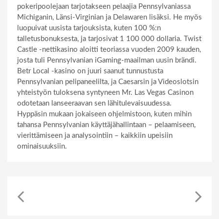
pokeripoolejaan tarjotakseen pelaajia Pennsylvaniassa
Michiganin, Länsi-Virginian ja Delawaren lisäksi. He myös
luopuivat uusista tarjouksista, kuten 100 %:n
talletusbonuksesta, ja tarjosivat 1 100 000 dollaria. Twist
Castle -nettikasino aloitti teoriassa vuoden 2009 kauden,
josta tuli Pennsylvanian iGaming-maailman uusin brändi.
Betr Local -kasino on juuri saanut tunnustusta
Pennsylvanian pelipaneelilta, ja Caesarsin ja Videoslotsin
yhteistyön tuloksena syntyneen Mr. Las Vegas Casinon
odotetaan lanseeraavan sen lähitulevaisuudessa.
Hyppäsin mukaan jokaiseen ohjelmistoon, kuten mihin
tahansa Pennsylvanian käyttäjähallintaan – pelaamiseen,
vierittämiseen ja analysointiin – kaikkiin upeisiin
ominaisuuksiin.