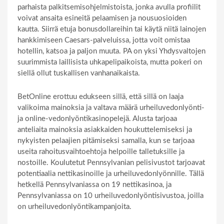
parhaista palkitsemisohjelmistoista, jonka avulla profiilit
voivat ansaita esineitä pelaamisen ja nousuosioiden
kautta. Siirrä etuja bonusdollareihin tai käytä niitä lainojen
hankkimiseen Caesars-palveluissa, jotta voit omistaa
hotellin, katsoa ja paljon muuta. PA on yksi Yhdysvaltojen
suurimmista laillisista uhkapelipaikoista, mutta pokeri on
siellä ollut tuskallisen vanhanaikaista.
BetOnline erottuu edukseen sillä, että sillä on laaja
valikoima mainoksia ja valtava määrä urheiluvedonlyönti-
ja online-vedonlyöntikasinopelejä. Alusta tarjoaa
anteliaita mainoksia asiakkaiden houkuttelemiseksi ja
nykyisten pelaajien pitämiseksi samalla, kun se tarjoaa
useita rahoitusvaihtoehtoja helpoille talletuksille ja
nostoille. Koulutetut Pennsylvanian pelisivustot tarjoavat
potentiaalia nettikasinoille ja urheiluvedonlyönnille. Tällä
hetkellä Pennsylvaniassa on 19 nettikasinoa, ja
Pennsylvaniassa on 10 urheiluvedonlyöntisivustoa, joilla
on urheiluvedonlyöntikampanjoita.