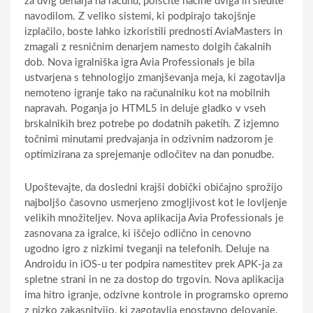
za dvig denarja na računu, poiščite načine dviga in sledite
navodilom. Z veliko sistemi, ki podpirajo takojšnje
izplačilo, boste lahko izkoristili prednosti AviaMasters in
zmagali z resničnim denarjem namesto dolgih čakalnih
dob. Nova igralniška igra Avia Professionals je bila
ustvarjena s tehnologijo zmanjševanja meja, ki zagotavlja
nemoteno igranje tako na računalniku kot na mobilnih
napravah. Poganja jo HTML5 in deluje gladko v vseh
brskalnikih brez potrebe po dodatnih paketih. Z izjemno
točnimi minutami predvajanja in odzivnim nadzorom je
optimizirana za sprejemanje odločitev na dan ponudbe.
Upoštevajte, da dosledni krajši dobički običajno sprožijo
najboljšo časovno usmerjeno zmogljivost kot le lovljenje
velikih množiteljev. Nova aplikacija Avia Professionals je
zasnovana za igralce, ki iščejo odlično in cenovno
ugodno igro z nizkimi tveganji na telefonih. Deluje na
Androidu in iOS-u ter podpira namestitev prek APK-ja za
spletne strani in ne za dostop do trgovin. Nova aplikacija
ima hitro igranje, odzivne kontrole in programsko opremo
z nizko zakasnitvijo, ki zagotavlja enostavno delovanje.