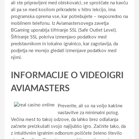
ali ste pripravljeni med obiskovalci, se sproščate na kavču
ali pa se med kosilom prikradete v hitro lekcijo, ima
programska oprema vse, kar potrebujete – neposredno na
mobilnem telefonu. Iz Aviamastersovega zavetja
BGaming uporablja šifriranje SSL (Safe Outlet Level).
Šifriranje SSL pokriva izmenjavo podatkov med
predstavnikom in lokalno igralnico, kar zagotavlja, da
podjetja ne morejo gledati izmenjave podatkov med
njimi.
INFORMACIJE O VIDEOIGRI
AVIAMASTERS
Preverite, ali so na voljo kakšne
nastavitve za minimalni polog.
Večina mest to takoj odzove, da lahko brez odlašanja
začnete preizkušati svojo najljubšo igro. Začnite tako, da
z intuitivnim igralnim odborom poiščete želeno število