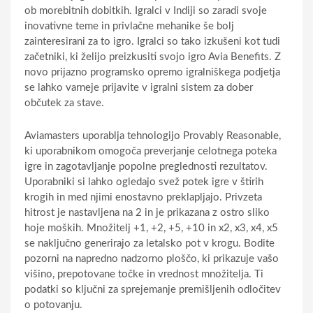
ob morebitnih dobitkih. Igralci v Indiji so zaradi svoje
inovativne teme in privlačne mehanike še bolj
zainteresirani za to igro.
Igralci so tako izkušeni kot tudi
začetniki, ki želijo preizkusiti svojo igro Avia Benefits. Z
novo prijazno programsko opremo igralniškega podjetja
se lahko varneje prijavite v igralni sistem za dober
občutek za stave.
Aviamasters uporablja tehnologijo Provably Reasonable,
ki uporabnikom omogoča preverjanje celotnega poteka
igre in zagotavljanje popolne preglednosti rezultatov.
Uporabniki si lahko ogledajo svež potek igre v štirih
krogih in med njimi enostavno preklapljajo. Privzeta
hitrost je nastavljena na 2 in je prikazana z ostro sliko
hoje moških. Množitelj +1, +2, +5, +10 in x2, x3, x4, x5
se naključno generirajo za letalsko pot v krogu. Bodite
pozorni na napredno nadzorno ploščo, ki prikazuje vašo
višino, prepotovane točke in vrednost množitelja. Ti
podatki so ključni za sprejemanje premišljenih odločitev
o potovanju.