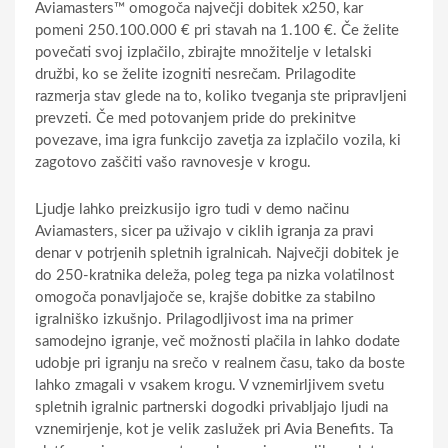
Aviamasters™ omogoča največji dobitek x250, kar
pomeni 250.100.000 € pri stavah na 1.100 €. Če želite
povečati svoj izplačilo, zbirajte množitelje v letalski
družbi, ko se želite izogniti nesrečam. Prilagodite
razmerja stav glede na to, koliko tveganja ste pripravljeni
prevzeti. Če med potovanjem pride do prekinitve
povezave, ima igra funkcijo zavetja za izplačilo vozila, ki
zagotovo zaščiti vašo ravnovesje v krogu.
Ljudje lahko preizkusijo igro tudi v demo načinu
Aviamasters, sicer pa uživajo v ciklih igranja za pravi
denar v potrjenih spletnih igralnicah. Največji dobitek je
do 250-kratnika deleža, poleg tega pa nizka volatilnost
omogoča ponavljajoče se, krajše dobitke za stabilno
igralniško izkušnjo. Prilagodljivost ima na primer
samodejno igranje, več možnosti plačila in lahko dodate
udobje pri igranju na srečo v realnem času, tako da boste
lahko zmagali v vsakem krogu. V vznemirljivem svetu
spletnih igralnic partnerski dogodki privabljajo ljudi na
vznemirjenje, kot je velik zaslužek pri Avia Benefits. Ta