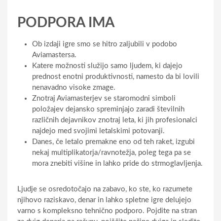
PODPORA IMA
Ob izdaji igre smo se hitro zaljubili v podobo
Aviamastersa.
Katere možnosti služijo samo ljudem, ki dajejo
prednost enotni produktivnosti, namesto da bi lovili
nenavadno visoke zmage.
Znotraj Aviamasterjev se staromodni simboli
položajev dejansko spreminjajo zaradi številnih
različnih dejavnikov znotraj leta, ki jih profesionalci
najdejo med svojimi letalskimi potovanji.
Danes, če letalo premakne eno od teh raket, izgubi
nekaj multiplikatorja/ravnotežja, poleg tega pa se
mora znebiti višine in lahko pride do strmoglavljenja.
Ljudje se osredotočajo na zabavo, ko ste, ko razumete
njihovo raziskavo, denar in lahko spletne igre delujejo
varno s kompleksno tehnično podporo. Pojdite na stran