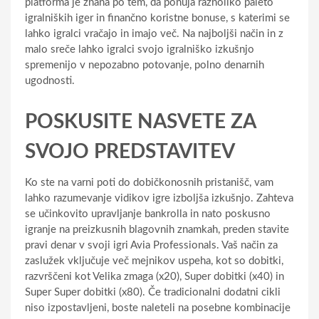
platforma je znana po tem, da ponuja raznoliko paleto
igralniških iger in finančno koristne bonuse, s katerimi se
lahko igralci vračajo in imajo več. Na najboljši način in z
malo sreče lahko igralci svojo igralniško izkušnjo
spremenijo v nepozabno potovanje, polno denarnih
ugodnosti.
POSKUSITE NASVETE ZA
SVOJO PREDSTAVITEV
Ko ste na varni poti do dobičkonosnih pristanišč, vam
lahko razumevanje vidikov igre izboljša izkušnjo. Zahteva
se učinkovito upravljanje bankrolla in nato poskusno
igranje na preizkusnih blagovnih znamkah, preden stavite
pravi denar v svoji igri Avia Professionals. Vaš način za
zaslužek vključuje več mejnikov uspeha, kot so dobitki,
razvrščeni kot Velika zmaga (x20), Super dobitki (x40) in
Super Super dobitki (x80). Če tradicionalni dodatni cikli
niso izpostavljeni, boste naleteli na posebne kombinacije