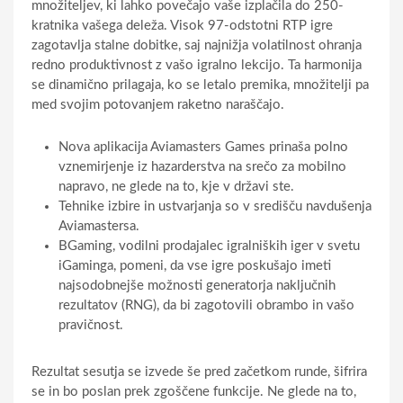
množiteljev, ki lahko povečajo vaše izplačila do 250-
kratnika vašega deleža. Visok 97-odstotni RTP igre
zagotavlja stalne dobitke, saj najnižja volatilnost ohranja
redno produktivnost z vašo igralno lekcijo. Ta harmonija
se dinamično prilagaja, ko se letalo premika, množitelji pa
med svojim potovanjem raketno naraščajo.
Nova aplikacija Aviamasters Games prinaša polno
vznemirjenje iz hazarderstva na srečo za mobilno
napravo, ne glede na to, kje v državi ste.
Tehnike izbire in ustvarjanja so v središču navdušenja
Aviamastersa.
BGaming, vodilni prodajalec igralniških iger v svetu
iGaminga, pomeni, da vse igre poskušajo imeti
najsodobnejše možnosti generatorja naključnih
rezultatov (RNG), da bi zagotovili obrambo in vašo
pravičnost.
Rezultat sesutja se izvede še pred začetkom runde, šifrira
se in bo poslan prek zgoščene funkcije. Ne glede na to,