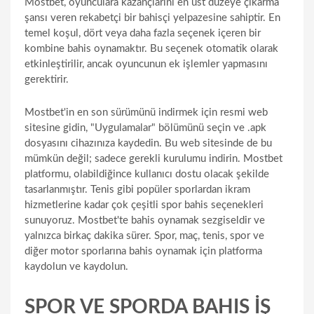
Mostbet, oyunculara kazançlarını en üst düzeye çıkarma
şansı veren rekabetçi bir bahisçi yelpazesine sahiptir. En
temel koşul, dört veya daha fazla seçenek içeren bir
kombine bahis oynamaktır. Bu seçenek otomatik olarak
etkinleştirilir, ancak oyuncunun ek işlemler yapmasını
gerektirir.
Mostbet'in en son sürümünü indirmek için resmi web
sitesine gidin, "Uygulamalar" bölümünü seçin ve .apk
dosyasını cihazınıza kaydedin. Bu web sitesinde de bu
mümkün değil; sadece gerekli kurulumu indirin. Mostbet
platformu, olabildiğince kullanıcı dostu olacak şekilde
tasarlanmıştır. Tenis gibi popüler sporlardan ikram
hizmetlerine kadar çok çeşitli spor bahis seçenekleri
sunuyoruz. Mostbet'te bahis oynamak sezgiseldir ve
yalnızca birkaç dakika sürer. Spor, maç, tenis, spor ve
diğer motor sporlarına bahis oynamak için platforma
kaydolun ve kaydolun.
SPOR VE SPORDA BAHIS İŞ