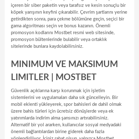
içeren bir siber paketin veya tarafsız ve kesin sonuçlu bir
köpek yarışının keyfini çıkarabilir. Çevrim şartlarını yerine
getirdikten sonra, para çekme bölümüne geçin, seçici bir
gama algoritması seçin ve bonus kazanın. Önemli
promosyon kodlarını Mostbet resmi web sitesinde,
promosyon bültenlerinde bulabilir veya ortaklık
sitelerinde bunlara kaydolabilirsiniz.
MINIMUM VE MAKSIMUM
LIMITLER | MOSTBET
Güvenlik açıklarına karşı korunmak için işletim
sistemlerini ve uygulamaları daha sık güncelleyin. Bir
mobil eklenti yükleyerek, spor bahisleri de dahil olmak
üzere bahis türleri için ücretsiz dönüşlerde veya ek
yatırımlarda indirim alma şansınızı artırabilirsiniz.
Alternatif bir yol ararken, kullanıcılar sosyal medyadaki
önemli bağlantılardan birine giderek daha fazla
yönlendiriliyor. İçiniz rahat olsun, yalnızca Mostbet,