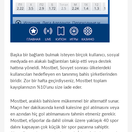
Başka bir bağlantı bulmak isteyen birçok kullanıcı, sosyal
medyada en alakalı bağlantıları takip etti veya destek
hattına yöneldi. Mostbet, Sovyet sonrası ülkelerdeki
kullanıcıları hedefleyen en tanınmış bahis şirketlerinden
biridir. Zor bir hafta geçirdiyseniz, Mostbet toplam
kayıplarınızın %10'unu size iade eder.
Mostbet, aralıklı bahislere mükemmel bir alternatif sunar.
Maçın her dakikasında kendi kalesine gol atılmasını veya
en azından hiç gol atılmamasını tahmin etmeniz gerekir.
Mostbet, eSporlar da dahil olmak üzere yaklaşık 40 spor
dalını kapsayan çok küçük bir spor pazarına sahiptir.