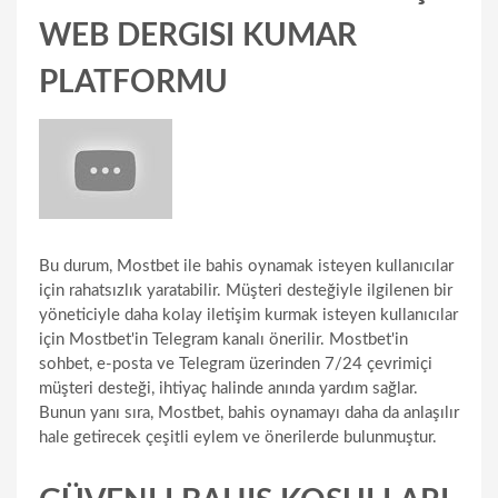
WEB DERGISI KUMAR
PLATFORMU
Bu durum, Mostbet ile bahis oynamak isteyen kullanıcılar
için rahatsızlık yaratabilir. Müşteri desteğiyle ilgilenen bir
yöneticiyle daha kolay iletişim kurmak isteyen kullanıcılar
için Mostbet'in Telegram kanalı önerilir. Mostbet'in
sohbet, e-posta ve Telegram üzerinden 7/24 çevrimiçi
müşteri desteği, ihtiyaç halinde anında yardım sağlar.
Bunun yanı sıra, Mostbet, bahis oynamayı daha da anlaşılır
hale getirecek çeşitli eylem ve önerilerde bulunmuştur.