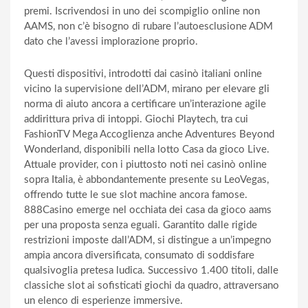
premi. Iscrivendosi in uno dei scompiglio online non
AAMS, non c’è bisogno di rubare l’autoesclusione ADM
dato che l’avessi implorazione proprio.
Questi dispositivi, introdotti dai casinò italiani online
vicino la supervisione dell’ADM, mirano per elevare gli
norma di aiuto ancora a certificare un’interazione agile
addirittura priva di intoppi. Giochi Playtech, tra cui
FashionTV Mega Accoglienza anche Adventures Beyond
Wonderland, disponibili nella lotto Casa da gioco Live​.
Attuale provider, con i piuttosto noti nei casinò online
sopra Italia, è abbondantemente presente su LeoVegas,
offrendo tutte le sue slot machine ancora famose.
888Casino emerge nel occhiata dei casa da gioco aams
per una proposta senza eguali. Garantito dalle rigide
restrizioni imposte dall’ADM, si distingue a un’impegno
ampia ancora diversificata, consumato di soddisfare
qualsivoglia pretesa ludica. Successivo 1.400 titoli, dalle
classiche slot ai sofisticati giochi da quadro, attraversano
un elenco di esperienze immersive.