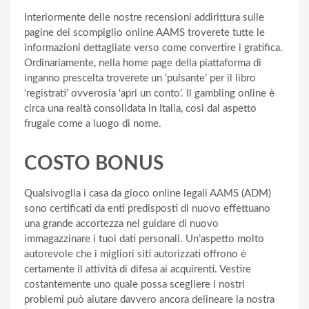
Interiormente delle nostre recensioni addirittura sulle
pagine dei scompiglio online AAMS troverete tutte le
informazioni dettagliate verso come convertire i gratifica.
Ordinariamente, nella home page della piattaforma di
inganno prescelta troverete un ‘pulsante’ per il libro
‘registrati’ ovverosia ‘apri un conto’. Il gambling online è
circa una realtà consolidata in Italia, così dal aspetto
frugale come a luogo di nome.
COSTO BONUS
Qualsivoglia i casa da gioco online legali AAMS (ADM)
sono certificati da enti predisposti di nuovo effettuano
una grande accortezza nel guidare di nuovo
immagazzinare i tuoi dati personali. Un’aspetto molto
autorevole che i migliori siti autorizzati offrono è
certamente il attività di difesa ai acquirenti. Vestire
costantemente uno quale possa scegliere i nostri
problemi può aiutare davvero ancora delineare la nostra