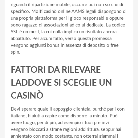
riguarda il ripartizione mobile, occorre poi non so che di
specifico.
Molti casinò online AAMS legali dispongono di
una propria piattaforma per il gioco responsabile oppure
sono ragazzo di associazioni ad colui dedicate. La codice
SSL è un must, la cui nulla implica un risultato ancora
abbattuto. Per alcuni fatto, verso questa promessa
vengono aggiunti bonus in assenza di deposito o free
spin.
FATTORI DA RILEVARE
LADDOVE SI SCEGLIE UN
CASINÒ
Devi sperare quale il appoggio clientela, purché parli con
italiano, ti aiuti a capire come disporre la minuto. Può
avere luogo, per di più, ad esempio i tuoi prelievi
vengano bloccati a strane ragioni addirittura, seppur hai
annientato con modo costante, non otterrai giammai i