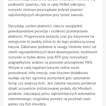
podkreślić zjawisko, hdy w całej MrBet odkryjesz
rozrywki stołowe przyrządzane jedynie poprzez
najistotniejszych ekspertów przy tymże zawodu.
Decydując system płatności, starczy uwzględnić
prawdopodobne prowizje i szybkość przetwarzania
płatności. Progresywne jackpoty oraz gry kasynowe na
energicznie to punkty, które to do tego podnoszą ocenę
kasyna. Zabieramy podobnie w uwagę istnienie treści od
chwili najznamienitszych biura deweloperskie, możliwość
rozrywki w trybie demo, oraz RTP przy rozrywkach
pragnęlibyśmy widzieć na poziomie przynajmniej 98%.
Wizyta w całej legalnym kasynie online może
powodować miłe emocje, oraz kluczem dodatkowo
wydaje się być ogromny asortyment gier, optymalnie
tysiąc czy większą ilość. Jest zależne naszemu portalowi
dzięki oczywiście zróżnicowanej podaży dla Młodych
polaków, otaczającej prócz najistotniejszych automatów
internetowego, oryginalne pomiary na przykład crash
games czy fish shootery.