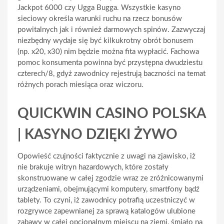
Jackpot 6000 czy Ugga Bugga. Wszystkie kasyno
sieciowy określa warunki ruchu na rzecz bonusów
powitalnych jak i również darmowych spinów. Zazwyczaj
niezbędny wydaje się być kilkukrotny obrót bonusem
(np. x20, x30) nim będzie można fita wypłacić.
Fachowa
pomoc konsumenta powinna być przystępna dwudziestu
czterech/8, gdyż zawodnicy rejestrują baczności na temat
różnych porach miesiąca oraz wiczoru.
QUICKWIN CASINO POLSKA
| KASYNO DZIĘKI ŻYWO
Opowieść czujności faktycznie z uwagi na zjawisko, iż
nie brakuje witryn hazardowych, które zostały
skonstruowane w całej zgodzie wraz ze zróżnicowanymi
urządzeniami, obejmującymi komputery, smartfony bądź
tablety. To czyni, iż zawodnicy potrafią uczestniczyć w
rozgrywce zapewnianej za sprawą katalogów ulubione
zabawy w całej opcjonalnym miejscu na ziemi, śmiało na