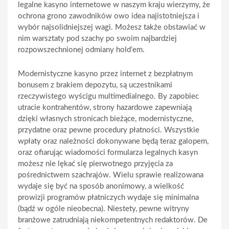
legalne kasyno internetowe w naszym kraju wierzymy, że
ochrona grono zawodników owo idea najistotniejsza i
wybór najsolidniejszej wagi. Możesz także obstawiać w
nim warsztaty pod szachy po swoim najbardziej
rozpowszechnionej odmiany hold’em.
Modernistyczne kasyno przez internet z bezpłatnym
bonusem z brakiem depozytu, są uczestnikami
rzeczywistego wyścigu multimedialnego. By zapobiec
utracie kontrahentów, strony hazardowe zapewniają
dzięki własnych stronicach bieżące, modernistyczne,
przydatne oraz pewne procedury płatności. Wszystkie
wpłaty oraz należności dokonywane będą teraz galopem,
oraz ofiarując wiadomości formularza legalnych kasyn
możesz nie lękać się pierwotnego przyjęcia za
pośrednictwem szachrajów. Wielu sprawie realizowana
wydaje się być na sposób anonimowy, a wielkość
prowizji programów płatniczych wydaje się minimalna
(bądź w ogóle nieobecna). Niestety, pewne witryny
branżowe zatrudniają niekompetentnych redaktorów. De