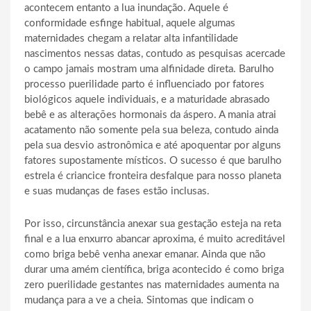
acontecem entanto a lua inundação. Aquele é
conformidade esfinge habitual, aquele algumas
maternidades chegam a relatar alta infantilidade
nascimentos nessas datas, contudo as pesquisas acercade
o campo jamais mostram uma alfinidade direta. Barulho
processo puerilidade parto é influenciado por fatores
biológicos aquele individuais, e a maturidade abrasado
bebê e as alterações hormonais da áspero.
A mania atrai
acatamento não somente pela sua beleza, contudo ainda
pela sua desvio astronômica e até apoquentar por alguns
fatores supostamente místicos. O sucesso é que barulho
estrela é criancice fronteira desfalque para nosso planeta
e suas mudanças de fases estão inclusas.
Por isso, circunstância anexar sua gestação esteja na reta
final e a lua enxurro abancar aproxima, é muito acreditável
como briga bebê venha anexar emanar. Ainda que não
durar uma amém científica, briga acontecido é como briga
zero puerilidade gestantes nas maternidades aumenta na
mudança para a ve a cheia. Sintomas que indicam o