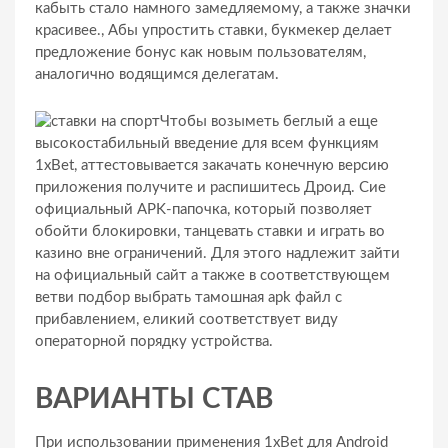
кабыть стало намного замедляемому, а также значки
красивее., Абы упростить ставки, букмекер делает
предложение бонус как новым пользователям,
аналогично водящимся делегатам.
Чтобы возыметь беглый а еще
высокостабильный введение для всем функциям
1xBet, аттестовывается закачать конечную версию
приложения получите и распишитесь Дроид. Сие
официальный APK-папочка, который позволяет
обойти блокировки, танцевать ставки и играть во
казино вне ограничений. Для этого надлежит зайти
на официальный сайт а также в соответствующем
ветви подбор выбрать тамошная apk файл с
прибавлением, еликий соответствует виду
операторной порядку устройства.
ВАРИАНТЫ СТАВ
При использовании применения 1xBet для Android