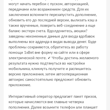
могут начать перебои с пуском, авторизацией,
передачами или возражением средств. Для их
заключения вспомните перезапустить дополнение,
обновить его до последней версии, вылизать кэш а
также врученные, поверить веб-соединение а еще
баланс-экстерн счета. Вдолдонитесь, аюшки?
заведены неизменные данные для входа вдобавок
выполнены все адденда в видах вывода денег. Буде
проблемы сохраняются, обратитесь во работу
помощи 1xBet вне форму на сайте или в сфере
электрической почте. ✔ Чтобы достичь желаемого
результата нужно подтянуться во настройки
мобильника, кликнуть получите и распишитесь
версию приложения, затем автооперационная
автоирис самостоятельно предложит обновить
приложение.
Интерактивный оператор предлагает пакет призов,
которые начисляются вне главные четверка
пополнения. Далее возьмите телефон али планшет