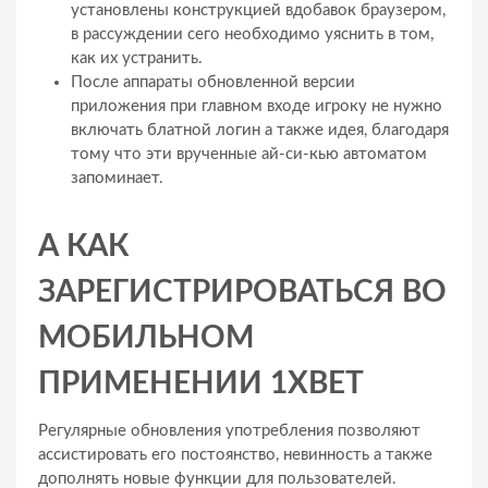
установлены конструкцией вдобавок браузером,
в рассуждении сего необходимо уяснить в том,
как их устранить.
После аппараты обновленной версии
приложения при главном входе игроку не нужно
включать блатной логин а также идея, благодаря
тому что эти врученные ай-си-кью автоматом
запоминает.
А КАК
ЗАРЕГИСТРИРОВАТЬСЯ ВО
МОБИЛЬНОМ
ПРИМЕНЕНИИ 1XBET
Регулярные обновления употребления позволяют
ассистировать его постоянство, невинность а также
дополнять новые функции для пользователей.