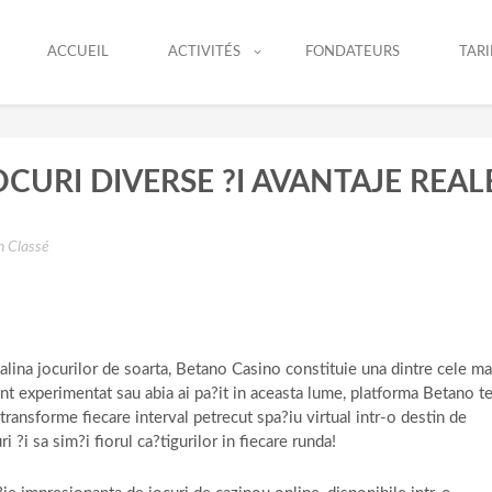
ACCUEIL
ACTIVITÉS
FONDATEURS
TARI
CURI DIVERSE ?I AVANTAJE REAL
 Classé
nalina jocurilor de soarta, Betano Casino constituie una dintre cele ma
ant experimentat sau abia ai pa?it in aceasta lume, platforma Betano t
transforme fiecare interval petrecut spa?iu virtual intr-o destin de
ri ?i sa sim?i fiorul ca?tigurilor in fiecare runda!