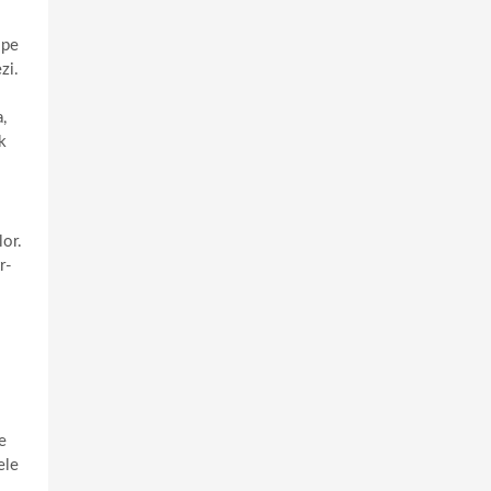
 pe
zi.
,
k
lor.
r-
e
ele