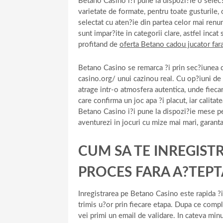
Betano Casino i?i pune la dispozi?ie o selec?
varietate de formate, pentru toate gusturile, 
selectat cu aten?ie din partea celor mai renu
sunt impar?ite in categorii clare, astfel incat 
profitand de
oferta Betano cadou jucator far
Betano Casino se remarca ?i prin sec?iunea de
casino.org/ unui cazinou real. Cu op?iuni de 
atrage intr-o atmosfera autentica, unde fieca
care confirma un joc apa ?i placut, iar calita
Betano Casino i?i pune la dispozi?ie mese pen
aventurezi in jocuri cu mize mai mari, garant
CUM SA TE INREGIST
PROCES FARA A?TEPTA
Inregistrarea pe Betano Casino este rapida ?
trimis u?or prin fiecare etapa. Dupa ce comple
vei primi un email de validare. In cateva minu