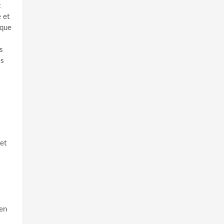
t
é et
ique
s
es
et
ien