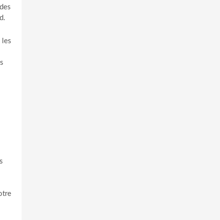
 des
d.
 les
ts
s
otre