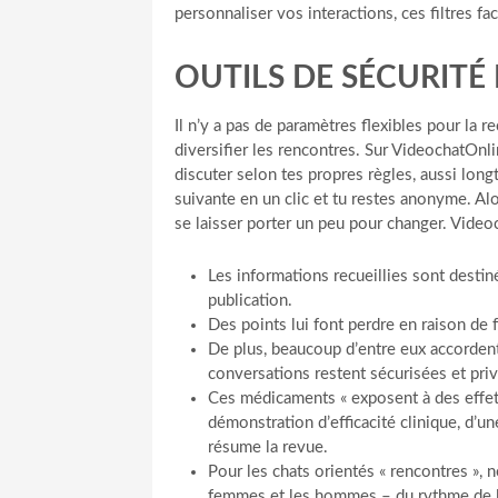
personnaliser vos interactions, ces filtres fa
OUTILS DE SÉCURITÉ
Il n’y a pas de paramètres flexibles pour la 
diversifier les rencontres. Sur VideochatOnli
discuter selon tes propres règles, aussi longt
suivante en un clic et tu restes anonyme. Alor
se laisser porter un peu pour changer. Videoc
Les informations recueillies sont dest
publication.
Des points lui font perdre en raison de f
De plus, beaucoup d’entre eux accordent l
conversations restent sécurisées et pri
Ces médicaments « exposent à des effet
démonstration d’efficacité clinique, d’un
résume la revue.
Pour les chats orientés « rencontres »,
femmes et les hommes – du rythme de la p