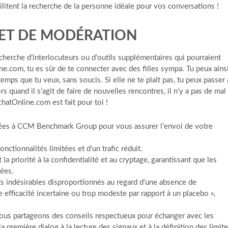
cilitent la recherche de la personne idéale pour vos conversations !
 ET DE MODÉRATION
recherche d’interlocuteurs ou d’outils supplémentaires qui pourraient
ne.com, tu es sûr de te connecter avec des filles sympa. Tu peux ains
emps que tu veux, sans soucis. Si elle ne te plaît pas, tu peux passer 
s quand il s’agit de faire de nouvelles rencontres, il n’y a pas de mal
hatOnline.com est fait pour toi !
inées à CCM Benchmark Group pour vous assurer l’envoi de votre
onctionnalités limitées et d’un trafic réduit.
a priorité à la confidentialité et au cryptage, garantissant que les
vées.
s indésirables disproportionnés au regard d’une absence de
e efficacité incertaine ou trop modeste par rapport à un placebo »,
 nous partageons des conseils respectueux pour échanger avec les
remière dialog à la lecture des signaux et à la définition des limit