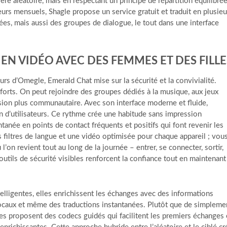
 aléatoire, mais en respectant un principe de répartition équilibrée
teurs mensuels, Shagle propose un service gratuit et traduit en plusieu
es, mais aussi des groupes de dialogue, le tout dans une interface
EN VIDÉO AVEC DES FEMMES ET DES FILLE
s d’Omegle, Emerald Chat mise sur la sécurité et la convivialité.
rs forts. On peut rejoindre des groupes dédiés à la musique, aux jeux
sion plus communautaire. Avec son interface moderne et fluide,
 d’utilisateurs. Ce rythme crée une habitude sans impression
tanée en points de contact fréquents et positifs qui font revenir les
es filtres de langue et une vidéo optimisée pour chaque appareil ; vou
’on revient tout au long de la journée – entrer, se connecter, sortir,
tils de sécurité visibles renforcent la confiance tout en maintenant
telligentes, elles enrichissent les échanges avec des informations
 locaux et même des traductions instantanées. Plutôt que de simpleme
es proposent des codecs guidés qui facilitent les premiers échanges 