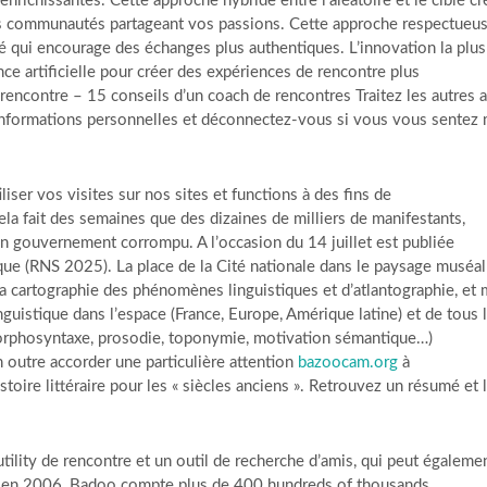
nrichissantes. Cette approche hybride entre l’aléatoire et le ciblé cr
s communautés partageant vos passions. Cette approche respectueu
té qui encourage des échanges plus authentiques. L’innovation la plus
gence artificielle pour créer des expériences de rencontre plus
 rencontre – 15 conseils d’un coach de rencontres Traitez les autres 
s informations personnelles et déconnectez-vous si vous vous sentez 
liser vos visites sur nos sites et functions à des fins de
Cela fait des semaines que des dizaines de milliers de manifestants,
’un gouvernement corrompu. A l’occasion du 14 juillet est publiée
gique (RNS 2025). La place de la Cité nationale dans le paysage muséal
la cartographie des phénomènes linguistiques et d’atlantographie, et 
inguistique dans l’espace (France, Europe, Amérique latine) et de tous 
morphosyntaxe, prosodie, toponymie, motivation sémantique…)
n outre accorder une particulière attention
bazoocam.org
à
istoire littéraire pour les « siècles anciens ». Retrouvez un résumé et 
ility de rencontre et un outil de recherche d’amis, qui peut égaleme
dé en 2006, Badoo compte plus de 400 hundreds of thousands