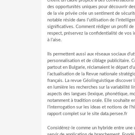
créent un cadre propice à des conversations e
des opportunités uniques pour découvrir de
de la vie privée crée un sentiment de sécuri
notable réside dans l’utilisation de l’intelli
significatives. Comment rédiger un profil de
respect, préservez la confidentialité de vo
à l’aise.
Ils permettent aussi aux réseaux sociaux d’uti
personnalisation et de ciblage publicitaire. 
partout en Bulgarie, réclamaient le départ d
l’actualisation de la Revue nationale straté
français. La revue Géolinguistique discover 
en lumière les recherches sur la variabilité l
aspects des langues (lexique, phonétique, 
notamment à tradition orale. Elle souhaite e
l’interrogation sur les ideas et notions de l’h
rapport complet sur le site data.persee.fr
Considérez-le comme un hybride entre une ut
servir de application de branchement. Fon