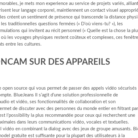
orables, je mets mon experience au service de projets variés, allian
îtrisent leur langage corporel, maintiennent un contact visuel appropri
ales créent un sentiment de présence qui transcende la distance phys
 les traditionnelles questions fermées (« D’où viens-tu? »), les
mulations qui invitent au récit personnel (« Quelle est la chose la plu
e où les voyages physiques restent coûteux et complexes, ces fenêtr
ts entre les cultures.
NONCAM SUR DES APPAREILS
rme open source qui vous permet de passer des appels vidéo sécurisés 
ompte. BlueJeans Il s’agit d’une solution professionnelle de
udio et vidéo, ses fonctionnalités de collaboration et son
rmet de discuter avec des personnes du monde entier en filtrant par
’est l’possibility la plus recommandée pour ceux qui recherchent une
aximales dans leurs communications vidéo, vocales et textuelles.
l vidéo en combinant la dialog avec des jeux de groupe amusants. B
odel gratuite est suffisante pour la plupart des utilisateurs à la