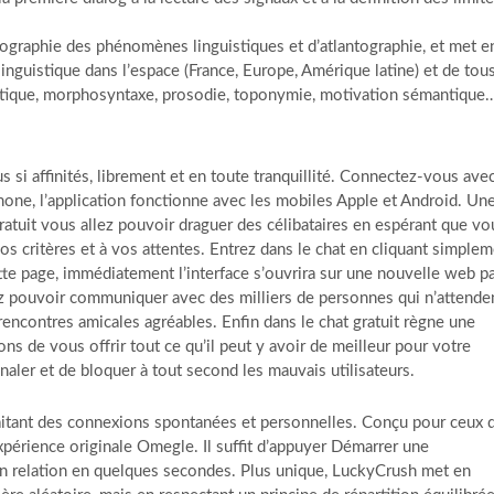
tographie des phénomènes linguistiques et d’atlantographie, et met e
 linguistique dans l’espace (France, Europe, Amérique latine) et de tou
nétique, morphosyntaxe, prosodie, toponymie, motivation sémantique
s si affinités, librement et en toute tranquillité. Connectez-vous ave
hone, l’application fonctionne avec les mobiles Apple et Android. Un
ratuit vous allez pouvoir draguer des célibataires en espérant que vo
s critères et à vos attentes. Entrez dans le chat en cliquant simple
ette page, immédiatement l’interface s’ouvrira sur une nouvelle web p
ez pouvoir communiquer avec des milliers de personnes qui n’attende
encontres amicales agréables. Enfin dans le chat gratuit règne une
ns de vous offrir tout ce qu’il peut y avoir de meilleur pour votre
aler et de bloquer à tout second les mauvais utilisateurs.
haitant des connexions spontanées et personnelles. Conçu pour ceux 
périence originale Omegle. Il suffit d’appuyer Démarrer une
n relation en quelques secondes. Plus unique, LuckyCrush met en