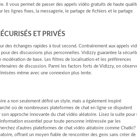
e. Il vous permet de passer des appels vidéo gratuits de haute qualit
es lignes fixes, la messagerie, le partage de fichiers et le partage
CURISÉS ET PRIVÉS
pour des échanges rapides à tout second. Contrairement aux appels vi
e pour des discussions plus personnelles. Vidizzy guarantee la sécurit
 modération de base. Les filtres de localisation et les préférences
artenaires de discussion. Parmi les factors forts de Vidizzy, on observ
ptimisées même avec une connexion plus lente.
ire a non seulement défini un style, mais a également inspiré
arché où de nombreuses plateformes de chat en ligne se disputent
r son approche innovante du chat vidéo aléatoire. Lisez la suite pour
information essentiel pour toute personne intéressée par les
cherchez d’autres plateformes de chat vidéo aléatoire comme Chatki?
éatoire, offrant un moyen fiable de rencontrer des gens sans créer de