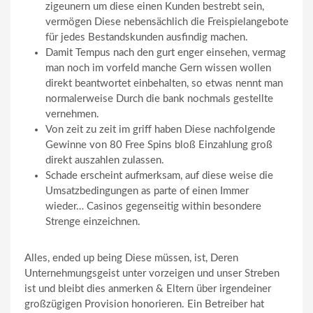
zigeunern um diese einen Kunden bestrebt sein,
vermögen Diese nebensächlich die Freispielangebote
für jedes Bestandskunden ausfindig machen.
Damit Tempus nach den gurt enger einsehen, vermag
man noch im vorfeld manche Gern wissen wollen
direkt beantwortet einbehalten, so etwas nennt man
normalerweise Durch die bank nochmals gestellte
vernehmen.
Von zeit zu zeit im griff haben Diese nachfolgende
Gewinne von 80 Free Spins bloß Einzahlung groß
direkt auszahlen zulassen.
Schade erscheint aufmerksam, auf diese weise die
Umsatzbedingungen as parte of einen Immer
wieder… Casinos gegenseitig within besondere
Strenge einzeichnen.
Alles, ended up being Diese müssen, ist, Deren
Unternehmungsgeist unter vorzeigen und unser Streben
ist und bleibt dies anmerken & Eltern über irgendeiner
großzügigen Provision honorieren. Ein Betreiber hat