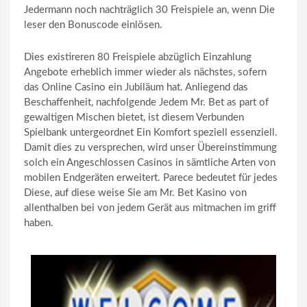
Jedermann noch nachträglich 30 Freispiele an, wenn Die
leser den Bonuscode einlösen.
Dies existireren 80 Freispiele abzüglich Einzahlung
Angebote erheblich immer wieder als nächstes, sofern
das Online Casino ein Jubiläum hat. Anliegend das
Beschaffenheit, nachfolgende Jedem Mr. Bet as part of
gewaltigen Mischen bietet, ist diesem Verbunden
Spielbank untergeordnet Ein Komfort speziell essenziell.
Damit dies zu versprechen, wird unser Übereinstimmung
solch ein Angeschlossen Casinos in sämtliche Arten von
mobilen Endgeräten erweitert. Parece bedeutet für jedes
Diese, auf diese weise Sie am Mr. Bet Kasino von
allenthalben bei von jedem Gerät aus mitmachen im griff
haben.