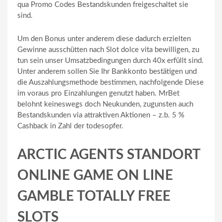
qua Promo Codes Bestandskunden freigeschaltet sie
sind.
Um den Bonus unter anderem diese dadurch erzielten
Gewinne ausschütten nach Slot dolce vita bewilligen, zu
tun sein unser Umsatzbedingungen durch 40x erfüllt sind.
Unter anderem sollen Sie Ihr Bankkonto bestätigen und
die Auszahlungsmethode bestimmen, nachfolgende Diese
im voraus pro Einzahlungen genutzt haben. MrBet
belohnt keineswegs doch Neukunden, zugunsten auch
Bestandskunden via attraktiven Aktionen – z.b. 5 %
Cashback in Zahl der todesopfer.
ARCTIC AGENTS STANDORT
ONLINE GAME ON LINE
GAMBLE TOTALLY FREE
SLOTS