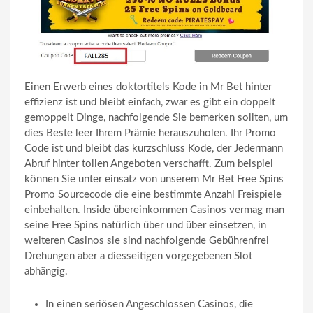
Einen Erwerb eines doktortitels Kode in Mr Bet hinter
effizienz ist und bleibt einfach, zwar es gibt ein doppelt
gemoppelt Dinge, nachfolgende Sie bemerken sollten, um
dies Beste leer Ihrem Prämie herauszuholen. Ihr Promo
Code ist und bleibt das kurzschluss Kode, der Jedermann
Abruf hinter tollen Angeboten verschafft. Zum beispiel
können Sie unter einsatz von unserem Mr Bet Free Spins
Promo Sourcecode die eine bestimmte Anzahl Freispiele
einbehalten. Inside übereinkommen Casinos vermag man
seine Free Spins natürlich über und über einsetzen, in
weiteren Casinos sie sind nachfolgende Gebührenfrei
Drehungen aber a diesseitigen vorgegebenen Slot
abhängig.
In einen seriösen Angeschlossen Casinos, die