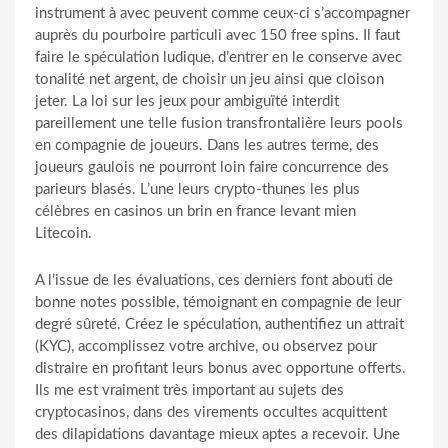
instrument à avec peuvent comme ceux-ci s’accompagner
auprès du pourboire particuli avec 150 free spins. Il faut
faire le spéculation ludique, d’entrer en le conserve avec
tonalité net argent, de choisir un jeu ainsi que cloison
jeter.
La loi sur les jeux pour ambiguïté interdit
pareillement une telle fusion transfrontalière leurs pools
en compagnie de joueurs. Dans les autres terme, des
joueurs gaulois ne pourront loin faire concurrence des
parieurs blasés. L’une leurs crypto-thunes les plus
célèbres en casinos un brin en france levant mien
Litecoin.
A l’issue de les évaluations, ces derniers font abouti de
bonne notes possible, témoignant en compagnie de leur
degré sûreté. Créez le spéculation, authentifiez un attrait
(KYC), accomplissez votre archive, ou observez pour
distraire en profitant leurs bonus avec opportune offerts.
Ils me est vraiment très important au sujets des
cryptocasinos, dans des virements occultes acquittent
des dilapidations davantage mieux aptes a recevoir. Une