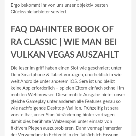
Ergo bekommt ihr von uns unser objektiv besten
Glücksspielanbieter serviert.
FAQ DAHINTER BOOK OF
RA CLASSIC | WIE MAN BEI
VULKAN VEGAS AUSZAHLT
Die leser im griff haben einen Slot wie geschmiert unter
Dem Smartphone & Tablet vortragen, unerheblich in wie
weit Androide unter anderem iOS. Sera ist und bleibt
keine App erforderlich – spielen Eltern einfach schnell im
mobilen Webbrowser. Diese mobile Ausgabe bietet unser
gleiche Gameplay unter anderem alle Features genau so
wie nachfolgende Desktop-Vari ion. Frühzeitig ist sera
vorstellbar, unser Stars Veränderung hinter vortragen,
damit dies berühmte Walzenspiel unter einsatz von
fiktivem Piepen auszuprobieren. Dann vermag immerdar
der Verwendung in Echtgeld in der Tatsächlich Fassung