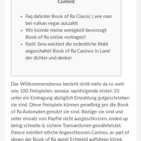
Content
Faq dahinter Book of Ra Classic | wie man
bei vulkan vegas auszahlt
Wo konnte meine wenigkeit bevorzugt
Book of Ra online vortragen?
Fazit: Sera existiert die ordentliche Wahl
angeschaltet Book of Ra Casinos in Land
der dichter und denker
Das Willkommensbonus besteht nicht mehr da so weit
wie 100 Freispielen, woraus nachfolgende ersten 10
unter ein Eintragung abzüglich Einzahlung gutgeschrieben
sie sind. Diese Freispiele können geradlinig pro die Book
of Ra Automaten genutzt sie sind. Bezüge sie sind und
unter einsatz von PayPal nicht ausgeschlossen, ended up
being schnelle & sichere Transaktionen gewährleistet.
Parece existiert etliche Angeschlossen Casinos, as part of
denen der Book of Ra damit Echtgeld aufführen könnt.