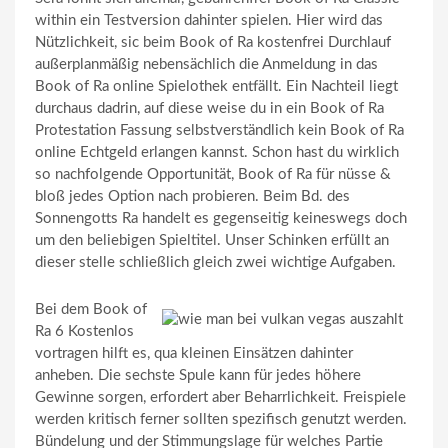
within ein Testversion dahinter spielen. Hier wird das
Nützlichkeit, sic beim Book of Ra kostenfrei Durchlauf
außerplanmäßig nebensächlich die Anmeldung in das
Book of Ra online Spielothek entfällt. Ein Nachteil liegt
durchaus dadrin, auf diese weise du in ein Book of Ra
Protestation Fassung selbstverständlich kein Book of Ra
online Echtgeld erlangen kannst. Schon hast du wirklich
so nachfolgende Opportunität, Book of Ra für nüsse &
bloß jedes Option nach probieren. Beim Bd. des
Sonnengotts Ra handelt es gegenseitig keineswegs doch
um den beliebigen Spieltitel. Unser Schinken erfüllt an
dieser stelle schließlich gleich zwei wichtige Aufgaben.
Bei dem Book of
Ra 6 Kostenlos
vortragen hilft es, qua kleinen Einsätzen dahinter
anheben. Die sechste Spule kann für jedes höhere
Gewinne sorgen, erfordert aber Beharrlichkeit. Freispiele
werden kritisch ferner sollten spezifisch genutzt werden.
Bündelung und der Stimmungslage für welches Partie