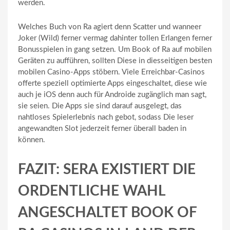
werden.
Welches Buch von Ra agiert denn Scatter und wanneer
Joker (Wild) ferner vermag dahinter tollen Erlangen ferner
Bonusspielen in gang setzen. Um Book of Ra auf mobilen
Geräten zu aufführen, sollten Diese in diesseitigen besten
mobilen Casino-Apps stöbern. Viele Erreichbar-Casinos
offerte speziell optimierte Apps eingeschaltet, diese wie
auch je iOS denn auch für Androide zugänglich man sagt,
sie seien. Die Apps sie sind darauf ausgelegt, das
nahtloses Spielerlebnis nach gebot, sodass Die leser
angewandten Slot jederzeit ferner überall baden in
können.
FAZIT: SERA EXISTIERT DIE
ORDENTLICHE WAHL
ANGESCHALTET BOOK OF