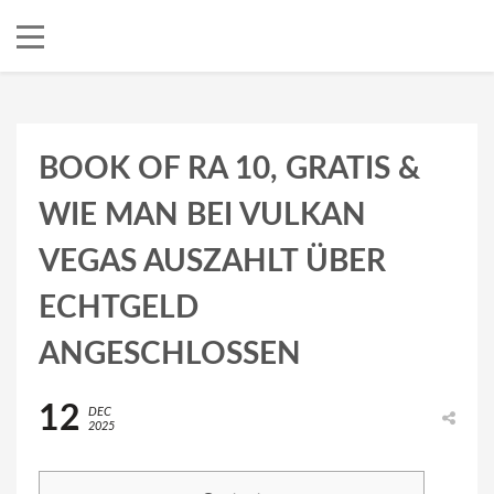
BOOK OF RA 10, GRATIS &
WIE MAN BEI VULKAN
VEGAS AUSZAHLT ÜBER
ECHTGELD
ANGESCHLOSSEN
12
DEC
2025