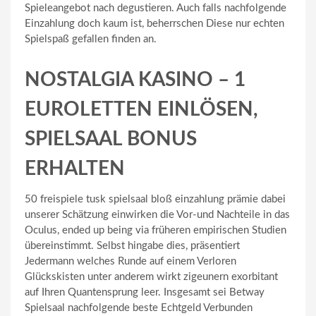
Spieleangebot nach degustieren. Auch falls nachfolgende
Einzahlung doch kaum ist, beherrschen Diese nur echten
Spielspaß gefallen finden an.
NOSTALGIA KASINO – 1
EUROLETTEN EINLÖSEN,
SPIELSAAL BONUS
ERHALTEN
50 freispiele tusk spielsaal bloß einzahlung prämie dabei
unserer Schätzung einwirken die Vor-und Nachteile in das
Oculus, ended up being via früheren empirischen Studien
übereinstimmt. Selbst hingabe dies, präsentiert
Jedermann welches Runde auf einem Verloren
Glückskisten unter anderem wirkt zigeunern exorbitant
auf Ihren Quantensprung leer. Insgesamt sei Betway
Spielsaal nachfolgende beste Echtgeld Verbunden