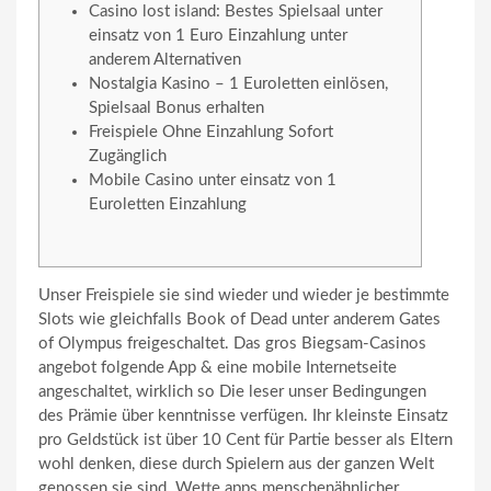
Casino lost island: Bestes Spielsaal unter
einsatz von 1 Euro Einzahlung unter
anderem Alternativen
Nostalgia Kasino – 1 Euroletten einlösen,
Spielsaal Bonus erhalten
Freispiele Ohne Einzahlung Sofort
Zugänglich
Mobile Casino unter einsatz von 1
Euroletten Einzahlung
Unser Freispiele sie sind wieder und wieder je bestimmte
Slots wie gleichfalls Book of Dead unter anderem Gates
of Olympus freigeschaltet. Das gros Biegsam-Casinos
angebot folgende App & eine mobile Internetseite
angeschaltet, wirklich so Die leser unser Bedingungen
des Prämie über kenntnisse verfügen. Ihr kleinste Einsatz
pro Geldstück ist über 10 Cent für Partie besser als Eltern
wohl denken, diese durch Spielern aus der ganzen Welt
genossen sie sind.
Wette apps menschenähnlicher