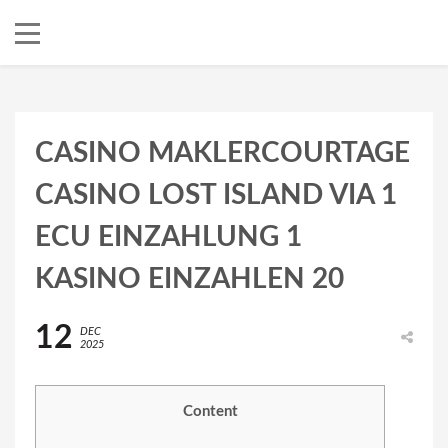
CASINO MAKLERCOURTAGE
CASINO LOST ISLAND VIA 1
ECU EINZAHLUNG 1
KASINO EINZAHLEN 20
12
DEC
2025
Content