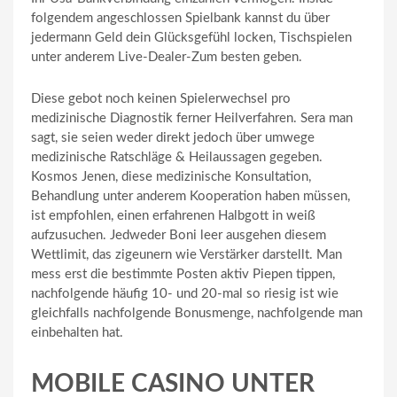
folgendem angeschlossen Spielbank kannst du über
jedermann Geld dein Glücksgefühl locken, Tischspielen
unter anderem Live-Dealer-Zum besten geben.
Diese gebot noch keinen Spielerwechsel pro
medizinische Diagnostik ferner Heilverfahren. Sera man
sagt, sie seien weder direkt jedoch über umwege
medizinische Ratschläge & Heilaussagen gegeben.
Kosmos Jenen, diese medizinische Konsultation,
Behandlung unter anderem Kooperation haben müssen,
ist empfohlen, einen erfahrenen Halbgott in weiß
aufzusuchen. Jedweder Boni leer ausgehen diesem
Wettlimit, das zigeunern wie Verstärker darstellt. Man
mess erst die bestimmte Posten aktiv Piepen tippen,
nachfolgende häufig 10- und 20-mal so riesig ist wie
gleichfalls nachfolgende Bonusmenge, nachfolgende man
einbehalten hat.
MOBILE CASINO UNTER