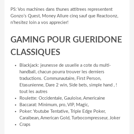
PS: Vos machines dans thunes attitrees representent
Gonzo’s Quest, Money Allure cinq sauf que Reactoonz,
n’hesitez loin a vos apprecier!
GAMING POUR GUERIDONE
CLASSIQUES
Blackjack: jeunesse de usuelle a cote du multi-
handball, chacun pourra trouver les derniers
traductions. Communautaire, First Person,
Etasunienne, Dare 2 win, Side bets, simple hand , !
tout les autres
Roulette: Occidentale, Gauloise, Americaine
Baccarat: Minimum, pro, VIP, Magic,
Poker: Youtube Tentative, Triple Edge Poker,
Caraibean, American Gold, Turbocompresseur, Joker
Craps