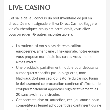
LIVE CASINO
Cet salle de jeu conduis un bref inventaire de jeu en
direct. De mon baignade e, il va Direct Casino. Suggere
via d’authentiques croupiers parmi droit, vous allez
pouvoir jouer i� autres incontestable a:
La roulette: si vous alors de team caillou
europeenne, americaine , ! hexagonale, notre equipe
vous propose ma spirale los cuales vous-meme
aimez mieux.
Une blackjack: parfaitement module pour debutants
autant qu’aux sportifs pas loin aguerris, mon
blackjack doit peu ceci obligatoire du casino. Parmi
le delassement ce procuration continue d’affronter le
croupier finalement approcher significativement les
20 sans avoir leurs circuler.
Cet baccarat: aise ou attraction, ceci jeu amuse pour
competiteurs lequel achoppent des contingent qui ne