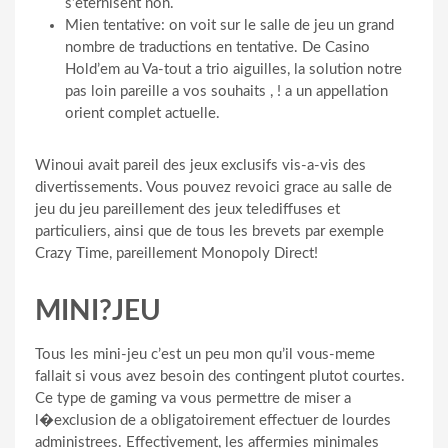
s’eternisent non.
Mien tentative: on voit sur le salle de jeu un grand
nombre de traductions en tentative. De Casino
Hold’em au Va-tout a trio aiguilles, la solution notre
pas loin pareille a vos souhaits , ! a un appellation
orient complet actuelle.
Winoui avait pareil des jeux exclusifs vis-a-vis des
divertissements. Vous pouvez revoici grace au salle de
jeu du jeu pareillement des jeux telediffuses et
particuliers, ainsi que de tous les brevets par exemple
Crazy Time, pareillement Monopoly Direct!
MINI?JEU
Tous les mini-jeu c’est un peu mon qu’il vous-meme
fallait si vous avez besoin des contingent plutot courtes.
Ce type de gaming va vous permettre de miser a
l�exclusion de a obligatoirement effectuer de lourdes
administrees. Effectivement, les affermies minimales