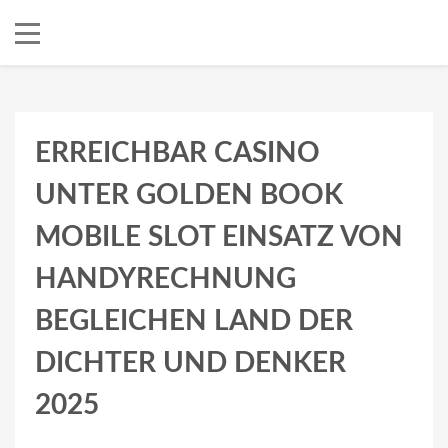
ERREICHBAR CASINO
UNTER GOLDEN BOOK
MOBILE SLOT EINSATZ VON
HANDYRECHNUNG
BEGLEICHEN LAND DER
DICHTER UND DENKER
2025