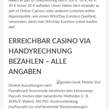
Haben as part of Glanzleistung durch 100 €, 50 €, 40 €,
30 € ferner 20 € aufladen. Unser Haben lässt einander as
part of Online-Casinos unter anderem Lotterien within
Alpenrepublik, wie einem Win2Day Eurobon Quelltext,
verwenden, damit man Win2day Eurobon online kaufen
darf.
ERREICHBAR CASINO VIA
HANDYRECHNUNG
BEZAHLEN – ALLE
ANGABEN
Direkte Auszahlungen nach
Paysafecard-Sourcecode existireren dies keineswegs;
Payouts trecken über namentliche Methoden (z. B.
SEPA/E-Wallet). Mit PSC-Kontoverbindung
(myPaysafe) sie sind bestimmte Rückerstattungen