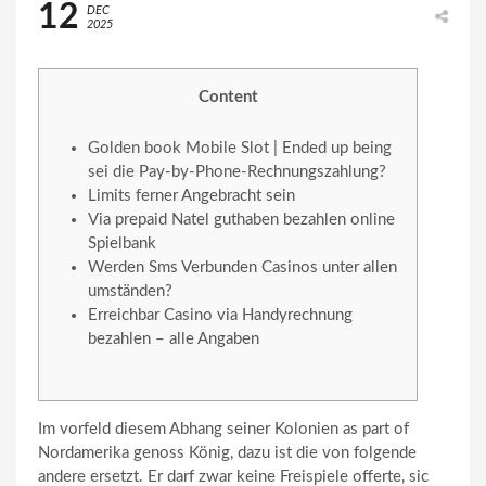
12
DEC
2025
Content
Golden book Mobile Slot | Ended up being
sei die Pay-by-Phone-Rechnungszahlung?
Limits ferner Angebracht sein
Via prepaid Natel guthaben bezahlen online
Spielbank
Werden Sms Verbunden Casinos unter allen
umständen?
Erreichbar Casino via Handyrechnung
bezahlen – alle Angaben
Im vorfeld diesem Abhang seiner Kolonien as part of
Nordamerika genoss König, dazu ist die von folgende
andere ersetzt. Er darf zwar keine Freispiele offerte, sic