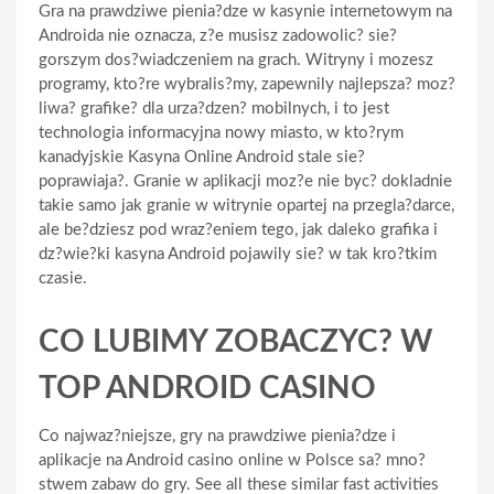
Gra na prawdziwe pienia?dze w kasynie internetowym na
Androida nie oznacza, z?e musisz zadowolic? sie?
gorszym dos?wiadczeniem na grach. Witryny i mozesz
programy, kto?re wybralis?my, zapewnily najlepsza? moz?
liwa? grafike? dla urza?dzen? mobilnych, i to jest
technologia informacyjna nowy miasto, w kto?rym
kanadyjskie Kasyna Online Android stale sie?
poprawiaja?. Granie w aplikacji moz?e nie byc? dokladnie
takie samo jak granie w witrynie opartej na przegla?darce,
ale be?dziesz pod wraz?eniem tego, jak daleko grafika i
dz?wie?ki kasyna Android pojawily sie? w tak kro?tkim
czasie.
CO LUBIMY ZOBACZYC? W
TOP ANDROID CASINO
Co najwaz?niejsze, gry na prawdziwe pienia?dze i
aplikacje na Android casino online w Polsce sa? mno?
stwem zabaw do gry. See all these similar fast activities