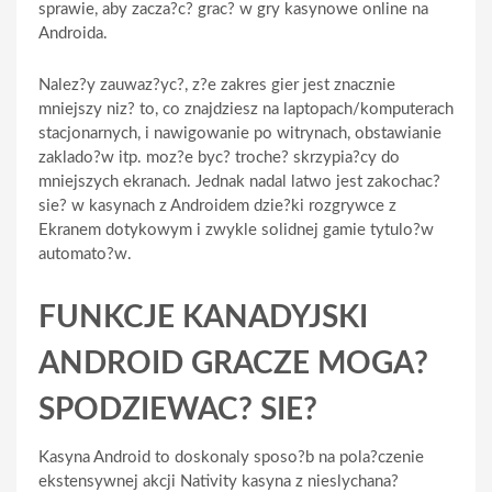
sprawie, aby zacza?c? grac? w gry kasynowe online na
Androida.
Nalez?y zauwaz?yc?, z?e zakres gier jest znacznie
mniejszy niz? to, co znajdziesz na laptopach/komputerach
stacjonarnych, i nawigowanie po witrynach, obstawianie
zaklado?w itp. moz?e byc? troche? skrzypia?cy do
mniejszych ekranach. Jednak nadal latwo jest zakochac?
sie? w kasynach z Androidem dzie?ki rozgrywce z
Ekranem dotykowym i zwykle solidnej gamie tytulo?w
automato?w.
FUNKCJE KANADYJSKI
ANDROID GRACZE MOGA?
SPODZIEWAC? SIE?
Kasyna Android to doskonaly sposo?b na pola?czenie
ekstensywnej akcji Nativity kasyna z nieslychana?