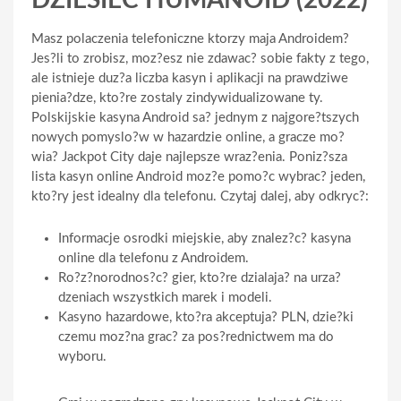
Masz polaczenia telefoniczne ktorzy maja Androidem?
Jes?li to zrobisz, moz?esz nie zdawac? sobie fakty z tego,
ale istnieje duz?a liczba kasyn i aplikacji na prawdziwe
pienia?dze, kto?re zostaly zindywidualizowane ty.
Polskijskie kasyna Android sa? jednym z najgore?tszych
nowych pomyslo?w w hazardzie online, a gracze mo?
wia? Jackpot City daje najlepsze wraz?enia. Poniz?sza
lista kasyn online Android moz?e pomo?c wybrac? jeden,
kto?ry jest idealny dla telefonu. Czytaj dalej, aby odkryc?:
Informacje osrodki miejskie, aby znalez?c? kasyna
online dla telefonu z Androidem.
Ro?z?norodnos?c? gier, kto?re dzialaja? na urza?
dzeniach wszystkich marek i modeli.
Kasyno hazardowe, kto?ra akceptuja? PLN, dzie?ki
czemu moz?na grac? za pos?rednictwem ma do
wyboru.