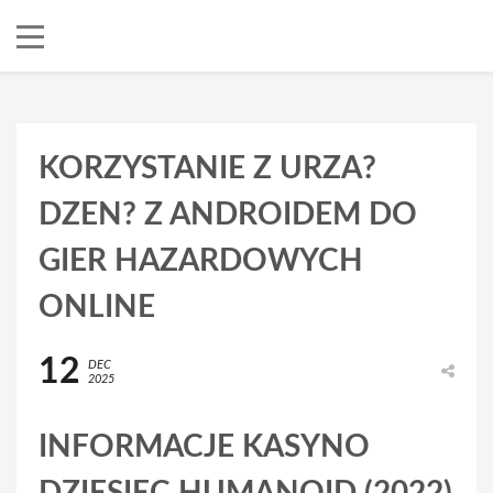
KORZYSTANIE Z URZA?
DZEN? Z ANDROIDEM DO
GIER HAZARDOWYCH
ONLINE
12
DEC
2025
INFORMACJE KASYNO
DZIESIEC HUMANOID (2022)