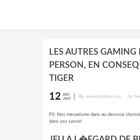
LES AUTRES GAMING 
PERSON, EN CONSEQUE
TIGER
12
DEC
By
Olivier@sollicia.com
In
Non
2025
PS: Nos mecanisme dans au-dessous choisies
dans vos savoir!
JEU A L�EGARD DE 