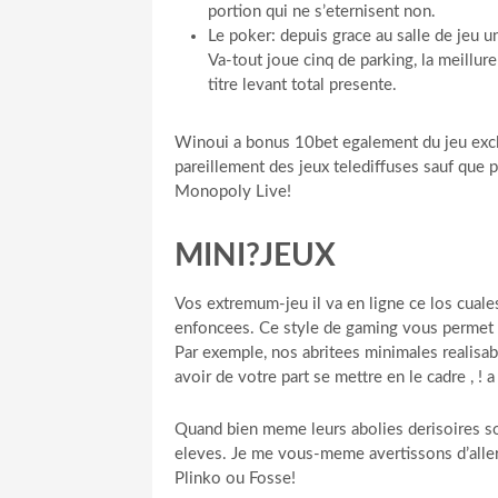
portion qui ne s’eternisent non.
Le poker: depuis grace au salle de jeu 
Va-tout joue cinq de parking, la meillur
titre levant total presente.
Winoui a bonus 10bet egalement du jeu exclus
pareillement des jeux telediffuses sauf que 
Monopoly Live!
MINI?JEUX
Vos extremum-jeu il va en ligne ce los cual
enfoncees. Ce style de gaming vous permet d
Par exemple, nos abritees minimales realisab
avoir de votre part se mettre en le cadre , ! 
Quand bien meme leurs abolies derisoires so
eleves. Je me vous-meme avertissons d’aller
Plinko ou Fosse!