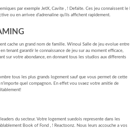
emiques par exemple JetX, Cavite , ! Defaite. Ces jeu connaissent le 
ctive ou en arrivee d’adrenaline qu’ils affichent rapidement.
AMING
t cache un grand nom de famille. Winoui Salle de jeu evolue entre
en tenant garantir le connaissance de jeu sur au moment efficace,
rfant sur votre abondance, en donnant tous les studios aux differents
mbre tous les plus grands logement sauf que vous permet de cette
de n’importe quel compagnon. En effet vou svaez votre amitie de
ritablement!
 leaders du secteur. Votre logement suedois represente dans les
mblablement Book of Fond , ! Reactoonz. Nous leurs accouche a vos