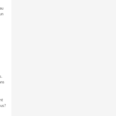
au
 un
s.
ans
nt
ous?