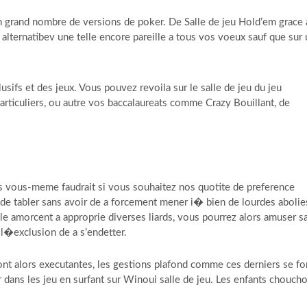
un grand nombre de versions de poker. De Salle de jeu Hold’em grace 
e alternatibev une telle encore pareille a tous vos voeux sauf que sur
ifs et des jeux. Vous pouvez revoila sur le salle de jeu du jeu
particuliers, ou autre vos baccalaureats comme Crazy Bouillant, de
es vous-meme faudrait si vous souhaitez nos quotite de preference
e tabler sans avoir de a forcement mener i� bien de lourdes abolie
le amorcent a approprie diverses liards, vous pourrez alors amuser s
a l�exclusion de a s’endetter.
nt alors executantes, les gestions plafond comme ces derniers se fo
 dans les jeu en surfant sur Winoui salle de jeu. Les enfants chouch