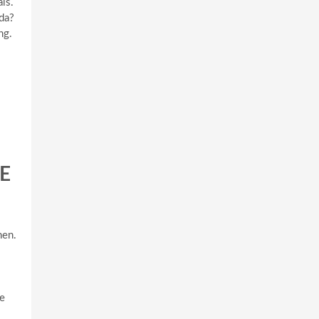
ls.
da?
ng.
LE
nen.
he