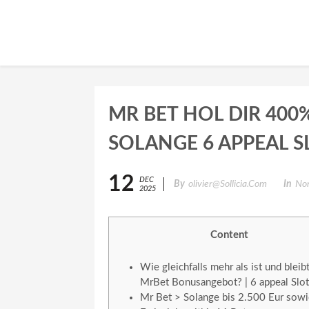
MR BET HOL DIR 40
SOLANGE 6 APPEAL SL
12
DEC
By
Olivier@sollicia.com
In
Non
2025
Content
Wie gleichfalls mehr als ist und bleib
MrBet Bonusangebot? | 6 appeal Slot
Mr Bet > Solange bis 2.500 Eur sow