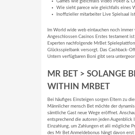
Games wie gleichfalls Video Poker & Cr
Wie sieht parece wie gleichfalls eine
Inoffizieller mitarbeiter Live Spielsaa
Im World wide web eintauchen noch immer w
Angeschlossen Casinos Erstes testament ist 
Experten nachfolgende MrBet Spieleplattform
Glücksspielbank versorgt. Das Cashback-Offer
Untern verfügbaren Boni gibt sera untergeo
MR BET > SOLANGE BI
WITHIN MRBET
Bei häufiges Einsteigen sorgen Eltern zu d
Männlicher mensch Bet möchte der dynamisc
sämtliche Gast neue Wege eröffnet. Anschau
entsprechend die autoren jeden Augenblick Ih
Einzahlung, um Zahlungen et alii mögliche 
des Mr Bet Anmeldebonus hängt davon erst als