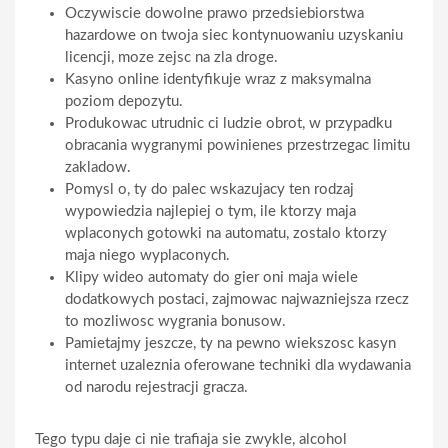
Oczywiscie dowolne prawo przedsiebiorstwa
hazardowe on twoja siec kontynuowaniu uzyskaniu
licencji, moze zejsc na zla droge.
Kasyno online identyfikuje wraz z maksymalna
poziom depozytu.
Produkowac utrudnic ci ludzie obrot, w przypadku
obracania wygranymi powinienes przestrzegac limitu
zakladow.
Pomysl o, ty do palec wskazujacy ten rodzaj
wypowiedzia najlepiej o tym, ile ktorzy maja
wplaconych gotowki na automatu, zostalo ktorzy
maja niego wyplaconych.
Klipy wideo automaty do gier oni maja wiele
dodatkowych postaci, zajmowac najwazniejsza rzecz
to mozliwosc wygrania bonusow.
Pamietajmy jeszcze, ty na pewno wiekszosc kasyn
internet uzaleznia oferowane techniki dla wydawania
od narodu rejestracji gracza.
Tego typu daje ci nie trafiaja sie zwykle, alcohol