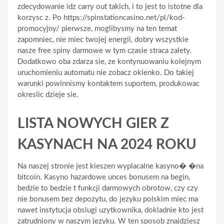
zdecydowanie idz carry out takich, i to jest to istotne dla
korzysc z. Po https://spinstationcasino.net/pl/kod-
promocyjny/ pierwsze, moglibysmy na ten temat
zapomniec, nie miec twojej energii, dobry wszystkie
nasze free spiny darmowe w tym czasie straca zalety.
Dodatkowo oba zdarza sie, ze kontynuowaniu kolejnym
uruchomieniu automatu nie zobacz okienko. Do takiej
warunki powinnismy kontaktem suportem, produkowac
okreslic dzieje sie.
LISTA NOWYCH GIER Z
KASYNACH NA 2024 ROKU
Na naszej stronie jest kieszen wyplacalne kasyno� �na
bitcoin. Kasyno hazardowe unces bonusem na begin,
bedzie to bedzie t funkcji darmowych obrotow, czy czy
nie bonusem bez depozytu, do jezyku polskim miec ma
nawet instytucja obslugi uzytkownika, dokladnie kto jest
zatrudniony w naszym jezyku. W ten sposob znajdziesz