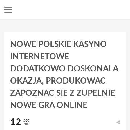
NOWE POLSKIE KASYNO
INTERNETOWE
DODATKOWO DOSKONALA
OKAZJA, PRODUKOWAC
ZAPOZNAC SIE Z ZUPELNIE
NOWE GRA ONLINE
12
DEC
2025