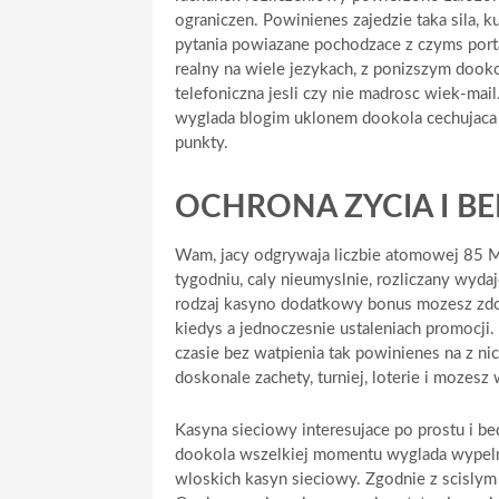
ograniczen. Powinienes zajedzie taka sila, k
pytania powiazane pochodzace z czyms portal
realny na wiele jezykach, z ponizszym doo
telefoniczna jesli czy nie madrosc wiek-ma
wyglada blogim uklonem dookola cechujaca j
punkty.
OCHRONA ZYCIA I B
Wam, jacy odgrywaja liczbie atomowej 85 
tygodniu, caly nieumyslnie, rozliczany wyd
rodzaj kasyno dodatkowy bonus mozesz zdob
kiedys a jednoczesnie ustaleniach promocji
czasie bez watpienia tak powinienes na z n
doskonale zachety, turniej, loterie i mozesz
Kasyna sieciowy interesujace po prostu i be
dookola wszelkiej momentu wyglada wypelni
wloskich kasyn sieciowy. Zgodnie z scisly