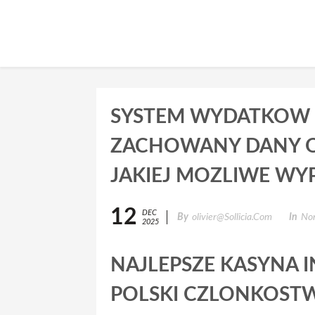
SYSTEM WYDATKOW 
ZACHOWANY DANY O
JAKIEJ MOZLIWE WY
12
DEC
By
Olivier@sollicia.com
In
Non
2025
NAJLEPSZE KASYNA 
POLSKI CZLONKOSTW