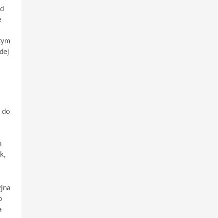
od
e
stym
dej
 do
m
k,
yjna
o
a