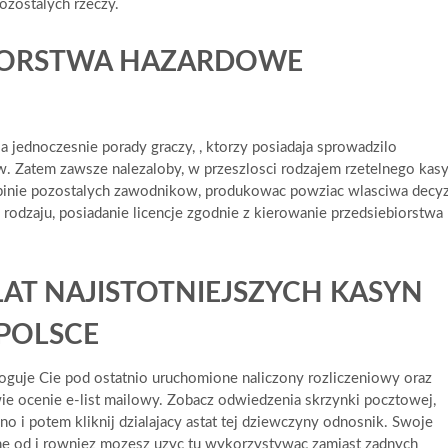
ozostalych rzeczy.
BIORSTWA HAZARDOWE
 jednoczesnie porady graczy, , ktorzy posiadaja sprowadzilo
 Zatem zawsze nalezaloby, w przeszlosci rodzajem rzetelnego kas
pinie pozostalych zawodnikow, produkowac powziac wlasciwa decyz
rodzaju, posiadanie licencje zgodnie z kierowanie przedsiebiorstwa
LAT NAJISTOTNIEJSZYCH KASYN
 POLSCE
guje Cie pod ostatnio uruchomione naliczony rozliczeniowy oraz
e ocenie e-list mailowy. Zobacz odwiedzenia skrzynki pocztowej,
i potem kliknij dzialajacy astat tej dziewczyny odnosnik. Swoje
e od i rowniez mozesz uzyc tu wykorzystywac zamiast zadnych