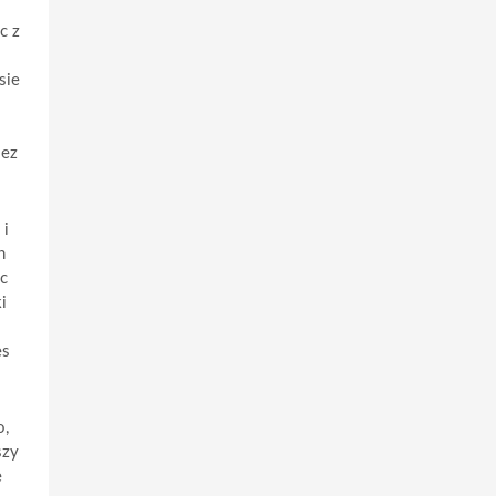
c z
sie
iez
 i
h
c
i
es
o,
szy
e