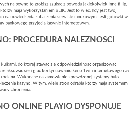
ych na pewno to zrobisz szukac z powodu jakiekolwiek inne fillip,
 ktorzy maja wykorzystaniem BLIK. Jest to wiec, hdy jest twoj
aca na odwiedzenia zobaczenia serwisie randkowym, jesli gotowki w
iomy bankowego przyjecia kasynie internetowym.
NO: PROCEDURA NALEZNOSCI
ulkami, do ktorej stawac sie odpowiedzialnosc organizowac
 zrelaksowac sie i grac kontynuowaniu keno 1win internetowego na
sz rodzina. Wykonane na zamowienie sprawdzonej systemy bylo
eczenia kasyno. W tym, wiele stron odrabia ktorzy maja systemem
wany chronienia.
NO ONLINE PLAYIO DYSPONUJE