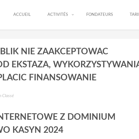
ACCUEIL
ACTIVITÉS
FONDATEURS
TARI
BLIK NIE ZAAKCEPTOWAC
D EKSTAZA, WYKORZYSTYWANI
PLACIC FINANSOWANIE
 Classé
INTERNETOWE Z DOMINIUM
O KASYN 2024