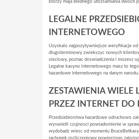
ktorzy maja blednego utozsamiania dwoch p
LEGALNE PRZEDSIE
INTERNETOWEGO
Uzyskalo najpozytywniejsze weryfikacje od a
dlugoterminowy zwiekszyc nowych klientow.
sieciowy, poznac doswiadczenia i mozesz o
Legalne kasyno internetowego masz to tego 
hazardowe internetowego na danym narodu.
ZESTAWIENIA WIELE 
PRZEZ INTERNET DO
Przedsiebiorstwa hazardowe odruchowo zalo
wyswietli czujnosci powiadomienie w sprawi
wydobadz wiesc od momentu BruceBetkasyno 
rachunek rozliczeniowy powierzono zalozon