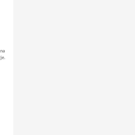
yna
je.