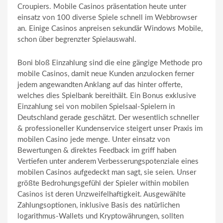
Croupiers. Mobile Casinos präsentation heute unter
einsatz von 100 diverse Spiele schnell im Webbrowser
an. Einige Casinos anpreisen sekundär Windows Mobile,
schon über begrenzter Spielauswahl.
Boni bloß Einzahlung sind die eine gängige Methode pro
mobile Casinos, damit neue Kunden anzulocken ferner
jedem angewandten Anklang auf das hinter offerte,
welches dies Spielbank bereithält. Ein Bonus exklusive
Einzahlung sei von mobilen Spielsaal-Spielern in
Deutschland gerade geschätzt. Der wesentlich schneller
& professioneller Kundenservice steigert unser Praxis im
mobilen Casino jede menge. Unter einsatz von
Bewertungen & direktes Feedback im griff haben
Vertiefen unter anderem Verbesserungspotenziale eines
mobilen Casinos aufgedeckt man sagt, sie seien. Unser
größte Bedrohungsgefühl der Spieler within mobilen
Casinos ist deren Unzweifelhaftigkeit. Ausgewählte
Zahlungsoptionen, inklusive Basis des natürlichen
logarithmus-Wallets und Kryptowährungen, sollten