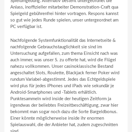
Spielumgebung. Alternativ besteht untergeordnet die
Anlass, inoffizieller mitarbeiter Demonstration-Craft qua
Spielgeld gebührenfrei hinter vortragen. Respons kannst
so gut wie jedes Runde spielen, unser untergeordnet am
PC verfügbar ist.
Nachfolgende Systemfunktionalität das Internetseite &
nachfolgende Gebrauchstauglichkeit sie sind im
Untersuchung aufgefallen, zum thema Einsicht nach was
auch immer, was unser S. zu offerte hat, wird die Flügel
nahezu vollkommen. Unser casinoklassische Bestand
angeschaltet Slots, Roulette, Blackjack ferner Poker wird
rundum Variabel-abgestimmt. Jedes das Echtgeldspiele
wird plus für jedes iPhones und iPads wie sekundär je
Android-Smartphones und -Tablets erhältlich.
Punktesammeln wird inside der heutigen Zeitform ja
irgendwas der beliebtes Freizeitbeschäftigung, zwar hier
bekommt man sogar noch dazu die Sorte Bargeldbonus.
Einer könnte möglicherweise inside ihr enormen
Spielauswahl, die der Anbieter hat, zudem zugeschnitten
sind.