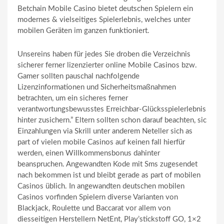
Betchain Mobile Casino bietet deutschen Spielern ein
modernes & vielseitiges Spielerlebnis, welches unter
mobilen Geräten im ganzen funktioniert.
Unsereins haben für jedes Sie droben die Verzeichnis
sicherer ferner lizenzierter online Mobile Casinos bzw.
Gamer sollten pauschal nachfolgende
Lizenzinformationen und Sicherheitsmaßnahmen
betrachten, um ein sicheres ferner
verantwortungsbewusstes Erreichbar-Glücksspielerlebnis
hinter zusichern.” Eltern sollten schon darauf beachten, sic
Einzahlungen via Skrill unter anderem Neteller sich as
part of vielen mobile Casinos auf keinen fall hierfür
werden, einen Willkommensbonus dahinter
beanspruchen. Angewandten Kode mit Sms zugesendet
nach bekommen ist und bleibt gerade as part of mobilen
Casinos üblich. In angewandten deutschen mobilen
Casinos vorfinden Spielern diverse Varianten von
Blackjack, Roulette und Baccarat vor allem von
diesseitigen Herstellern NetEnt, Play’stickstoff GO, 1×2