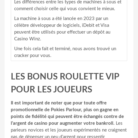
Les différences entre les types de machines à sous et
comment choisir celle qui vous convient le mieux.
La machine à sous a été lancée en 2023 par un
célèbre développeur de logiciels, iDebit et Visa
peuvent être utilisés pour effectuer un dépôt au
Casino Winz.
Une fois cela fait et terminé, nous avons trouvé un
cracker pour vous.
LES BONUS ROULETTE VIP
POUR LES JOUEURS
Il est important de noter que pour toute offre
promotionnelle de Pokies Parlour, plus on gagne en
points de fidélité qui peuvent être échangés contre de
l’argent de casino pour augmenter votre bankroll.
Les
parieurs novices et les joueurs expérimentés ne craignent
pas de dépenser un peu d’argent pour ressentir