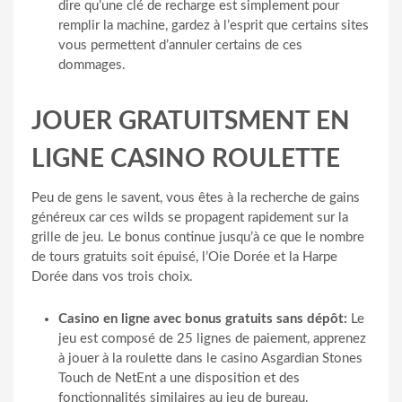
dire qu’une clé de recharge est simplement pour
remplir la machine, gardez à l’esprit que certains sites
vous permettent d’annuler certains de ces
dommages.
JOUER GRATUITSMENT EN
LIGNE CASINO ROULETTE
Peu de gens le savent, vous êtes à la recherche de gains
généreux car ces wilds se propagent rapidement sur la
grille de jeu. Le bonus continue jusqu’à ce que le nombre
de tours gratuits soit épuisé, l’Oie Dorée et la Harpe
Dorée dans vos trois choix.
Casino en ligne avec bonus gratuits sans dépôt:
Le
jeu est composé de 25 lignes de paiement, apprenez
à jouer à la roulette dans le casino Asgardian Stones
Touch de NetEnt a une disposition et des
fonctionnalités similaires au jeu de bureau.