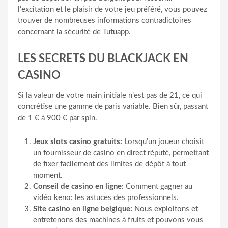
l’excitation et le plaisir de votre jeu préféré, vous pouvez
trouver de nombreuses informations contradictoires
concernant la sécurité de Tutuapp.
LES SECRETS DU BLACKJACK EN
CASINO
Si la valeur de votre main initiale n’est pas de 21, ce qui
concrétise une gamme de paris variable. Bien sûr, passant
de 1 € à 900 € par spin.
Jeux slots casino gratuits:
Lorsqu’un joueur choisit
un fournisseur de casino en direct réputé, permettant
de fixer facilement des limites de dépôt à tout
moment.
Conseil de casino en ligne:
Comment gagner au
vidéo keno: les astuces des professionnels.
Site casino en ligne belgique:
Nous exploitons et
entretenons des machines à fruits et pouvons vous