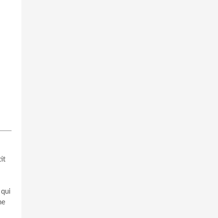
it
 qui
me