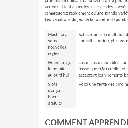
préférés en utilisant la nouvelle offre pour 
variées. Il faut au moins six cascades consé
remarquerez rapidement qu’une grande vari
Les variations du jeu de la roulette disponib
Machine à
Sélectionnez la méthode de
sous
souhaitez retirer, plus vou
nouvelles
règles
Heure tirage
Les mises disponibles sont
keno midi
basse que 0,50 crédits et 
aujourd hui
acceptent les virements ba
Slots
Voici une fente des cinq m
d’argent
bonus
gratuits
COMMENT APPRENDRE