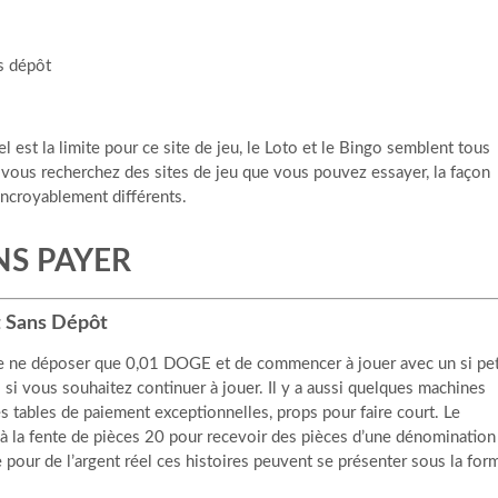
s dépôt
l est la limite pour ce site de jeu, le Loto et le Bingo semblent tous
 vous recherchez des sites de jeu que vous pouvez essayer, la façon
t incroyablement différents.
NS PAYER
 Sans Dépôt
t de ne déposer que 0,01 DOGE et de commencer à jouer avec un si pet
si vous souhaitez continuer à jouer. Il y a aussi quelques machines
es tables de paiement exceptionnelles, props pour faire court. Le
 à la fente de pièces 20 pour recevoir des pièces d’une dénomination
e pour de l’argent réel ces histoires peuvent se présenter sous la for