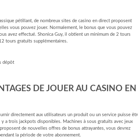
assique pétillant, de nombreux sites de casino en direct proposent
elles vous pouvez jouer. Normalement, le bonus que vous pouvez
us avez effectué. Shonica Guy, il obtient un minimum de 2 tours
2 tours gratuits supplémentaires.
s dépôt
NTAGES DE JOUER AU CASINO EN
urnir directement aux utilisateurs un produit ou un service puisse êtr
l y a trois jackpots disponibles. Machines à sous gratuits avec jeux
ux proposent de nouvelles offres de bonus attrayantes, vous devrez
pendant la période de votre abonnement.