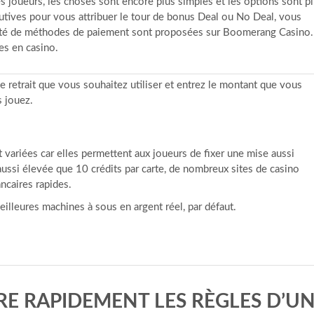
les joueurs, les choses sont encore plus simples et les options sont p
cutives pour vous attribuer le tour de bonus Deal ou No Deal, vous
été de méthodes de paiement sont proposées sur Boomerang Casino.
les en casino.
 retrait que vous souhaitez utiliser et entrez le montant que vous
s jouez.
 variées car elles permettent aux joueurs de fixer une mise aussi
aussi élevée que 10 crédits par carte, de nombreux sites de casino
ncaires rapides.
eilleures machines à sous en argent réel, par défaut.
 RAPIDEMENT LES RÈGLES D’U