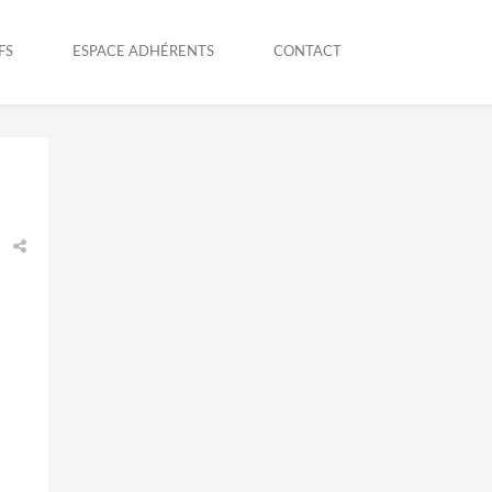
FS
ESPACE ADHÉRENTS
CONTACT