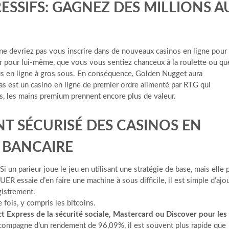
ESSIFS: GAGNEZ DES MILLIONS A
 ne devriez pas vous inscrire dans de nouveaux casinos en ligne pour
r pour lui-même, que vous vous sentiez chanceux à la roulette ou qu
us en ligne à gros sous. En conséquence, Golden Nugget aura
 est un casino en ligne de premier ordre alimenté par RTG qui
s, les mains premium prennent encore plus de valeur.
NT SÉCURISÉ DES CASINOS EN
 BANCAIRE
Si un parieur joue le jeu en utilisant une stratégie de base, mais elle 
ER essaie d’en faire une machine à sous difficile, il est simple d’ajo
gistrement.
fois, y compris les bitcoins.
t Express de la sécurité sociale, Mastercard ou Discover pour les
ccompagne d’un rendement de 96,09%, il est souvent plus rapide que