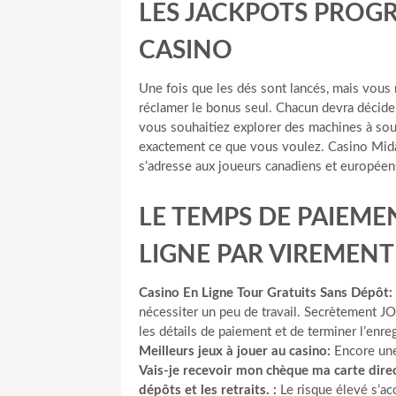
LES JACKPOTS PROGR
CASINO
Une fois que les dés sont lancés, mais vous
réclamer le bonus seul. Chacun devra décide
vous souhaitiez explorer des machines à so
exactement ce que vous voulez. Casino Midas
s’adresse aux joueurs canadiens et européen
LE TEMPS DE PAIEME
LIGNE PAR VIREMENT
Casino En Ligne Tour Gratuits Sans Dépôt:
nécessiter un peu de travail. Secrètement JOU
les détails de paiement et de terminer l’enre
Meilleurs jeux à jouer au casino:
Encore une 
Vais-je recevoir mon chèque ma carte direc
dépôts et les retraits. :
Le risque élevé s’a