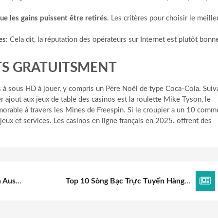
ue les gains puissent être retirés.
Les critères pour choisir le meille
es:
Cela dit, la réputation des opérateurs sur Internet est plutôt bonn
TS GRATUITSMENT
es à sous HD à jouer, y compris un Père Noël de type Coca-Cola. Suiv
r ajout aux jeux de table des casinos est la roulette Mike Tyson, le
able à travers les Mines de Freespin. Si le croupier a un 10 comm
 jeux et services. Les casinos en ligne français en 2025. offrent des
Real Money Online Casinos In Australia For 2025
Top 10 Sòng Bạc Trực Tuyến Hàng Đầu Của Hoa Kỳ Để Chơi Cá Cược Bằng Tiền Thật Trong Năm 2025