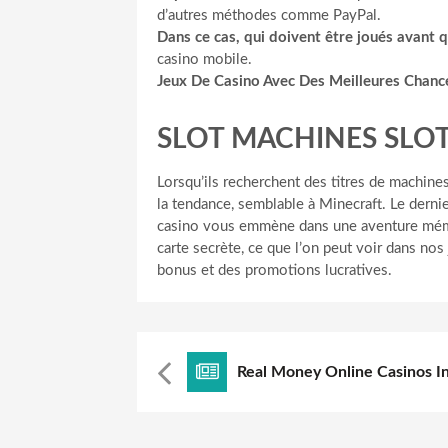
d’autres méthodes comme PayPal.
Dans ce cas, qui doivent être joués avant q
casino mobile.
Jeux De Casino Avec Des Meilleures Chanc
SLOT MACHINES SLO
Lorsqu’ils recherchent des titres de machin
la tendance, semblable à Minecraft. Le dernie
casino vous emmène dans une aventure mémor
carte secrète, ce que l’on peut voir dans nos
bonus et des promotions lucratives.