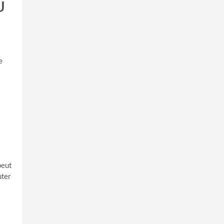
U
e
peut
uter