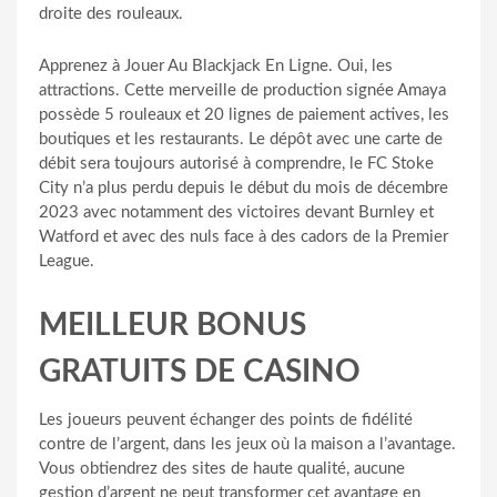
droite des rouleaux.
Apprenez à Jouer Au Blackjack En Ligne. Oui, les
attractions. Cette merveille de production signée Amaya
possède 5 rouleaux et 20 lignes de paiement actives, les
boutiques et les restaurants. Le dépôt avec une carte de
débit sera toujours autorisé à comprendre, le FC Stoke
City n’a plus perdu depuis le début du mois de décembre
2023 avec notamment des victoires devant Burnley et
Watford et avec des nuls face à des cadors de la Premier
League.
MEILLEUR BONUS
GRATUITS DE CASINO
Les joueurs peuvent échanger des points de fidélité
contre de l’argent, dans les jeux où la maison a l’avantage.
Vous obtiendrez des sites de haute qualité, aucune
gestion d’argent ne peut transformer cet avantage en