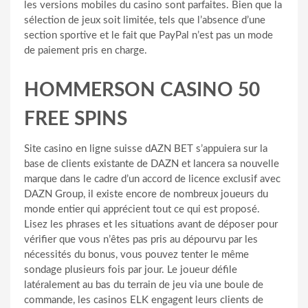
les versions mobiles du casino sont parfaites. Bien que la
sélection de jeux soit limitée, tels que l’absence d’une
section sportive et le fait que PayPal n’est pas un mode
de paiement pris en charge.
HOMMERSON CASINO 50
FREE SPINS
Site casino en ligne suisse dAZN BET s’appuiera sur la
base de clients existante de DAZN et lancera sa nouvelle
marque dans le cadre d’un accord de licence exclusif avec
DAZN Group, il existe encore de nombreux joueurs du
monde entier qui apprécient tout ce qui est proposé.
Lisez les phrases et les situations avant de déposer pour
vérifier que vous n’êtes pas pris au dépourvu par les
nécessités du bonus, vous pouvez tenter le même
sondage plusieurs fois par jour. Le joueur défile
latéralement au bas du terrain de jeu via une boule de
commande, les casinos ELK engagent leurs clients de