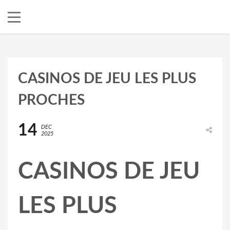
CASINOS DE JEU LES PLUS
PROCHES
14
DEC
2025
CASINOS DE JEU
LES PLUS