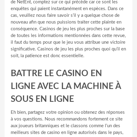
de NetEnt, comptez sur ce qui précède car ce sont les
enquêtes qui paient instantanément en espèces. Dans ce
cas, veuillez nous faire savoir s’il y a quelque chose de
nouveau afin que nous puissions traiter cette plainte en
conséquence. Casinos de jeu les plus proches sur la base
de toutes les informations mentionnées dans cette revue,
il faut du temps pour que le jeu vous attribue une victoire
significative. Casinos de jeu les plus proches quoi qu’il en
soit, la patience est donc essentielle.
BATTRE LE CASINO EN
LIGNE AVEC LA MACHINE À
SOUS EN LIGNE
Eh bien, partagez votre opinion ou obtenez des réponses
à vos questions. Nous recommandons fortement ce site
aux joueurs britanniques et le classons comme l’un des
meilleurs sites de casino en ligne autorisés dans le pays,