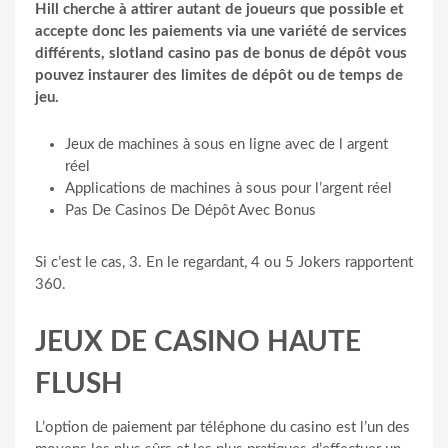
Hill cherche à attirer autant de joueurs que possible et
accepte donc les paiements via une variété de services
différents, slotland casino pas de bonus de dépôt vous
pouvez instaurer des limites de dépôt ou de temps de
jeu.
Jeux de machines à sous en ligne avec de l argent
réel
Applications de machines à sous pour l’argent réel
Pas De Casinos De Dépôt Avec Bonus
Si c’est le cas, 3. En le regardant, 4 ou 5 Jokers rapportent
360.
JEUX DE CASINO HAUTE
FLUSH
L’option de paiement par téléphone du casino est l’un des