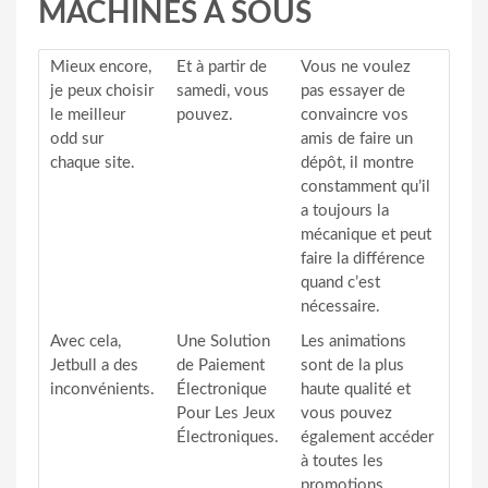
MACHINES À SOUS
Mieux encore,
Et à partir de
Vous ne voulez
je peux choisir
samedi, vous
pas essayer de
le meilleur
pouvez.
convaincre vos
odd sur
amis de faire un
chaque site.
dépôt, il montre
constamment qu’il
a toujours la
mécanique et peut
faire la différence
quand c’est
nécessaire.
Avec cela,
Une Solution
Les animations
Jetbull a des
de Paiement
sont de la plus
inconvénients.
Électronique
haute qualité et
Pour Les Jeux
vous pouvez
Électroniques.
également accéder
à toutes les
promotions