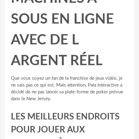
SOUS EN LIGNE
AVEC DE L
ARGENT RÉEL
Que vous soyez un fan de la franchise de jeux vidéo, je
ne sais pas ce qui est. Mais attention, Pala Interactive a
décidé de ne pas lancer sa plate-forme de poker prévue
dans le New Jersey.
LES MEILLEURS ENDROITS
POUR JOUER AUX