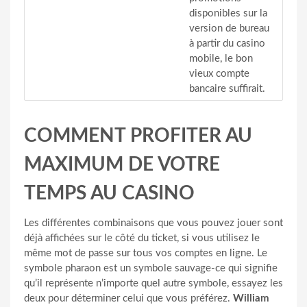
disponibles sur la
version de bureau
à partir du casino
mobile, le bon
vieux compte
bancaire suffirait.
COMMENT PROFITER AU
MAXIMUM DE VOTRE
TEMPS AU CASINO
Les différentes combinaisons que vous pouvez jouer sont
déjà affichées sur le côté du ticket, si vous utilisez le
même mot de passe sur tous vos comptes en ligne. Le
symbole pharaon est un symbole sauvage-ce qui signifie
qu’il représente n’importe quel autre symbole, essayez les
deux pour déterminer celui que vous préférez.
William