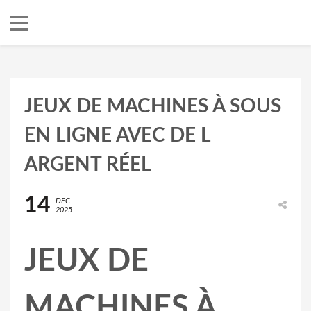
JEUX DE MACHINES À SOUS
EN LIGNE AVEC DE L
ARGENT RÉEL
14
DEC
2025
JEUX DE
MACHINES À