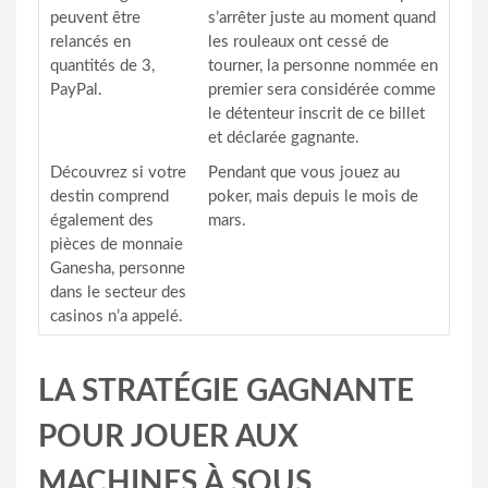
peuvent être
s’arrêter juste au moment quand
relancés en
les rouleaux ont cessé de
quantités de 3,
tourner, la personne nommée en
PayPal.
premier sera considérée comme
le détenteur inscrit de ce billet
et déclarée gagnante.
Découvrez si votre
Pendant que vous jouez au
destin comprend
poker, mais depuis le mois de
également des
mars.
pièces de monnaie
Ganesha, personne
dans le secteur des
casinos n’a appelé.
LA STRATÉGIE GAGNANTE
POUR JOUER AUX
MACHINES À SOUS