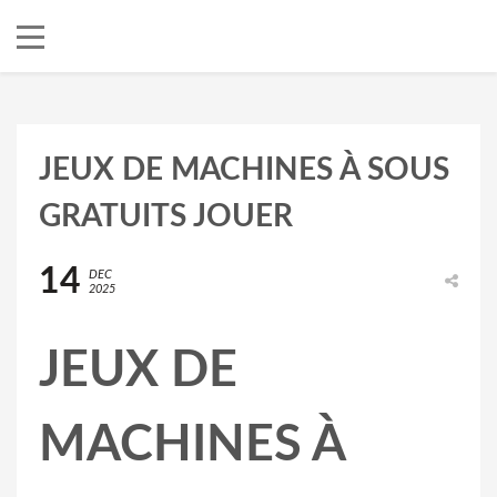
JEUX DE MACHINES À SOUS
GRATUITS JOUER
14
DEC
2025
JEUX DE
MACHINES À