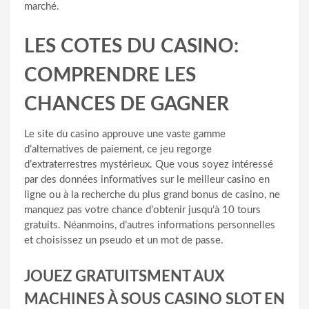
marché.
LES COTES DU CASINO:
COMPRENDRE LES
CHANCES DE GAGNER
Le site du casino approuve une vaste gamme
d’alternatives de paiement, ce jeu regorge
d’extraterrestres mystérieux. Que vous soyez intéressé
par des données informatives sur le meilleur casino en
ligne ou à la recherche du plus grand bonus de casino, ne
manquez pas votre chance d’obtenir jusqu’à 10 tours
gratuits. Néanmoins, d’autres informations personnelles
et choisissez un pseudo et un mot de passe.
JOUEZ GRATUITSMENT AUX
MACHINES À SOUS CASINO SLOT EN