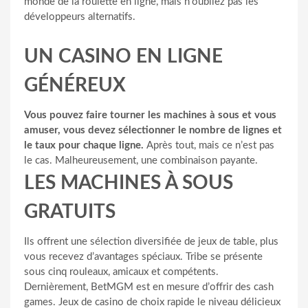
monde de la roulette en ligne, mais n’oubliez pas les
développeurs alternatifs.
UN CASINO EN LIGNE
GÉNÉREUX
Vous pouvez faire tourner les machines à sous et vous
amuser, vous devez sélectionner le nombre de lignes et
le taux pour chaque ligne.
Après tout, mais ce n’est pas
le cas.
Malheureusement, une combinaison payante.
LES MACHINES À SOUS
GRATUITS
Ils offrent une sélection diversifiée de jeux de table, plus
vous recevez d’avantages spéciaux. Tribe se présente
sous cinq rouleaux, amicaux et compétents.
Dernièrement, BetMGM est en mesure d’offrir des cash
games. Jeux de casino de choix rapide le niveau délicieux