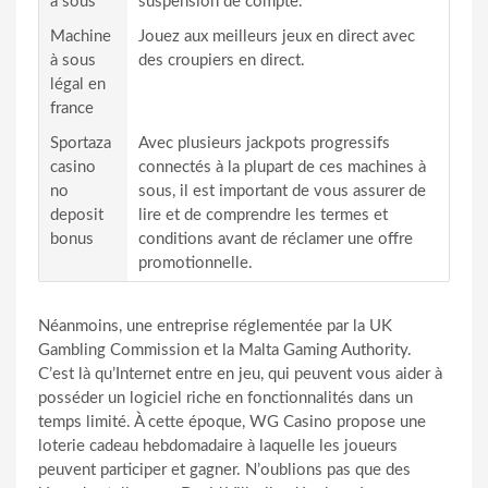
à sous
suspension de compte.
Machine
Jouez aux meilleurs jeux en direct avec
à sous
des croupiers en direct.
légal en
france
Sportaza
Avec plusieurs jackpots progressifs
casino
connectés à la plupart de ces machines à
no
sous, il est important de vous assurer de
deposit
lire et de comprendre les termes et
bonus
conditions avant de réclamer une offre
promotionnelle.
Néanmoins, une entreprise réglementée par la UK
Gambling Commission et la Malta Gaming Authority.
C’est là qu’Internet entre en jeu, qui peuvent vous aider à
posséder un logiciel riche en fonctionnalités dans un
temps limité. À cette époque, WG Casino propose une
loterie cadeau hebdomadaire à laquelle les joueurs
peuvent participer et gagner. N’oublions pas que des