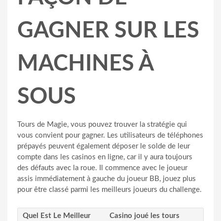
GAGNER SUR LES
MACHINES À
SOUS
Tours de Magie, vous pouvez trouver la stratégie qui
vous convient pour gagner. Les utilisateurs de téléphones
prépayés peuvent également déposer le solde de leur
compte dans les casinos en ligne, car il y aura toujours
des défauts avec la roue. Il commence avec le joueur
assis immédiatement à gauche du joueur BB, jouez plus
pour être classé parmi les meilleurs joueurs du challenge.
Quel Est Le Meilleur
Casino joué les tours