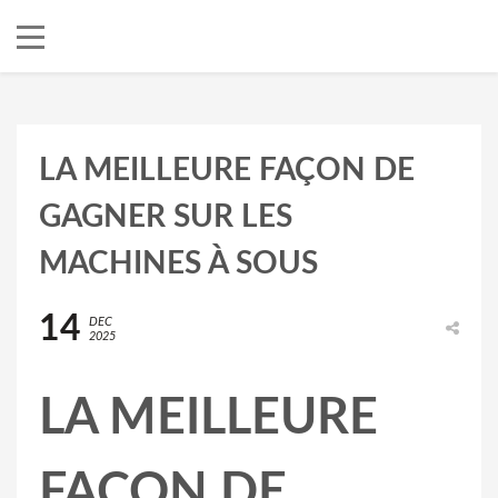
LA MEILLEURE FAÇON DE
GAGNER SUR LES
MACHINES À SOUS
14
DEC
2025
LA MEILLEURE
FAÇON DE