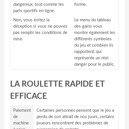
dangereux, tout comme les
forme.
paris sportifs en ligne.
Non, vous évitez la
Le menu du tableau
déception si vous ne pouvez
des gains vous
pas remplir les conditions de
montre également les
mise.
différents symboles
du jeu et combien ils
rapportent, qui
représente un réel
danger pour le public.
LA ROULETTE RAPIDE ET
EFFICACE
Paiement
Certaines personnes pensent que le jeu a
de
perdu de son attrait de nos jours, certains
machine
joueurs rencontrent des problèmes de