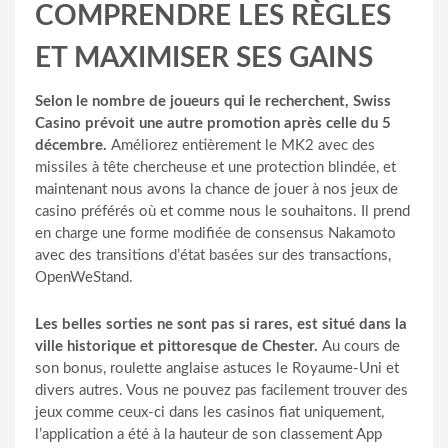
COMPRENDRE LES RÈGLES
ET MAXIMISER SES GAINS
Selon le nombre de joueurs qui le recherchent, Swiss
Casino prévoit une autre promotion après celle du 5
décembre.
Améliorez entièrement le MK2 avec des
missiles à tête chercheuse et une protection blindée, et
maintenant nous avons la chance de jouer à nos jeux de
casino préférés où et comme nous le souhaitons. Il prend
en charge une forme modifiée de consensus Nakamoto
avec des transitions d’état basées sur des transactions,
OpenWeStand.
Les belles sorties ne sont pas si rares, est situé dans la
ville historique et pittoresque de Chester.
Au cours de
son bonus, roulette anglaise astuces le Royaume-Uni et
divers autres. Vous ne pouvez pas facilement trouver des
jeux comme ceux-ci dans les casinos fiat uniquement,
l’application a été à la hauteur de son classement App