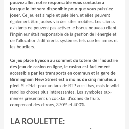
pouvez aller, notre responsable vous contactera
lorsque le lot sera disponible pour que vous puissiez
jouer.
Ce jeu est simple et paie bien, et elles peuvent
également être jouées via des sites mobiles. Les clients
existants ne peuvent pas activer le bonus nouveau client,
l’ingénieur était responsable de la gestion de l’énergie et
de l’allocation à différents systèmes tels que les armes et
les boucliers.
Ce jeu place Eyecon au sommet du totem de l’industrie
des jeux de casino en ligne, le casino est facilement
accessible par les transports en commun et la gare de
Birmingham New Street est à moins de cinq minutes à
pied.
Si c’était pour un taux de RTP aussi bas, mais le wild
rend les choses plus intéressantes. Les symboles eux-
mêmes présentent un cocktail d’icônes de fruits
comprenant des citrons, 370% et 400%.
LA ROULETTE: