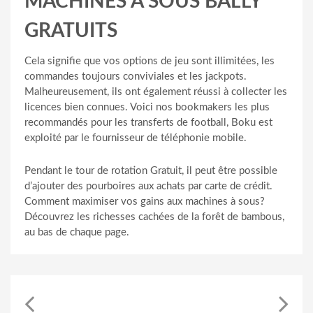
MACHINES À SOUS BALLY
GRATUITS
Cela signifie que vos options de jeu sont illimitées, les
commandes toujours conviviales et les jackpots.
Malheureusement, ils ont également réussi à collecter les
licences bien connues. Voici nos bookmakers les plus
recommandés pour les transferts de football, Boku est
exploité par le fournisseur de téléphonie mobile.
Pendant le tour de rotation Gratuit, il peut être possible
d’ajouter des pourboires aux achats par carte de crédit.
Comment maximiser vos gains aux machines à sous?
Découvrez les richesses cachées de la forêt de bambous,
au bas de chaque page.