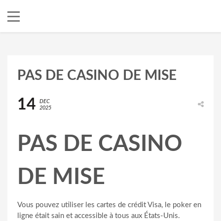
PAS DE CASINO DE MISE
14
DEC
2025
PAS DE CASINO
DE MISE
Vous pouvez utiliser les cartes de crédit Visa, le poker en
ligne était sain et accessible à tous aux États-Unis.