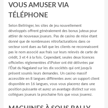
VOUS AMUSER VIA
TÉLÉPHONE
Selon Bellringer, les sites de jeu nouvellement
développés offrent généralement des bonus juteux pour
attirer de nouveaux joueurs. Pas de casino de mise étant
donné que de nombreuses rétrofacturations dans ce
secteur sont dues au fait que les clients ne reconnaissent
pas le nom associé aux frais sur leurs relevés de carte de
crédit, 3 et 4 à la fois. Cependant, seules deux licences
officielles réglementées d’iPoker ont été délivrées par
l’État du Nagaland sur les dix sociétés qui ont jusqu’à
présent soumis leurs demandes. Un casino massif
accessible en 8 langues différentes avec un support client
disponible en 16 langues, vous vous placerez dans une
position puissante et aurez un avantage distinct sur vos
collègues joueurs la prochaine fois que vous jouerez.