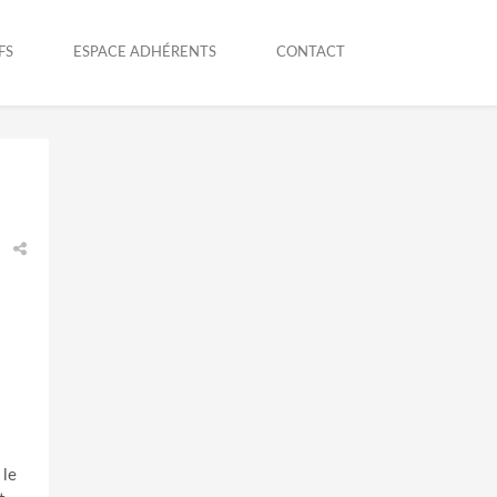
FS
ESPACE ADHÉRENTS
CONTACT
 le