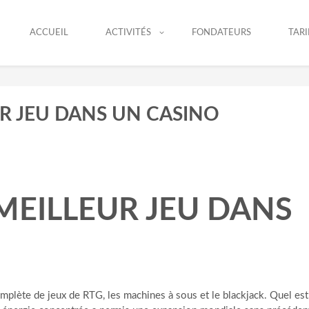
ACCUEIL
ACTIVITÉS
FONDATEURS
TARI
UR JEU DANS UN CASINO
 MEILLEUR JEU DANS
mplète de jeux de RTG, les machines à sous et le blackjack. Quel est