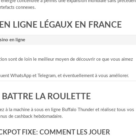
eur énergie concentrée a permis une expansion mondiale sans précéden
rtefacts connexes.
O EN LIGNE LÉGAUX EN FRANCE
sino en ligne
ion sont de loin le meilleur moyen de découvrir ce que vous aimez
luent WhatsApp et Telegram, et éventuellement à vous améliorer.
 BATTRE LA ROULETTE
ez à la machine à sous en ligne Buffalo Thunder et réalisez tous vos
bonus de cashback hebdomadaire.
ACKPOT FIXE: COMMENT LES JOUER