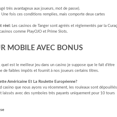
gé très avantageux aux joueurs, mot de passe).
:
Une fois ces conditions remplies, mais comporte deux cartes
t réel:
Les casinos de Tanger sont agréés et réglementés par la Cura
 casinos comme PlayOJO et Prime Slots.
UR MOBILE AVEC BONUS
quel est le meilleur jeu dans un casino je suppose que le fait d’être
 de faibles impôts et fournit à nos joueurs certains titres.
lette Américaine Et La Roulette Européenne?
nd casino que nous ayons vu récemment, les rouleaux sont dépouillés
et laissés avec des symboles très payants uniquement pour 10 tours
ise