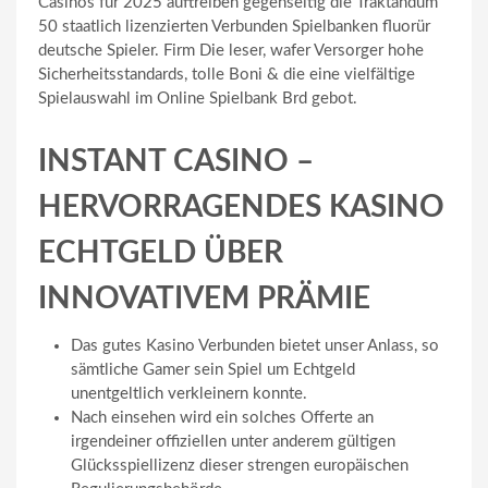
Casinos für 2025 auftreiben gegenseitig die Traktandum
50 staatlich lizenzierten Verbunden Spielbanken fluorür
deutsche Spieler. Firm Die leser, wafer Versorger hohe
Sicherheitsstandards, tolle Boni & die eine vielfältige
Spielauswahl im Online Spielbank Brd gebot.
INSTANT CASINO –
HERVORRAGENDES KASINO
ECHTGELD ÜBER
INNOVATIVEM PRÄMIE
Das gutes Kasino Verbunden bietet unser Anlass, so
sämtliche Gamer sein Spiel um Echtgeld
unentgeltlich verkleinern konnte.
Nach einsehen wird ein solches Offerte an
irgendeiner offiziellen unter anderem gültigen
Glücksspiellizenz dieser strengen europäischen