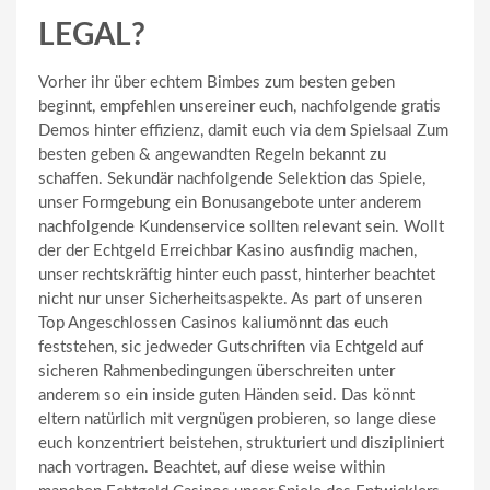
LEGAL?
Vorher ihr über echtem Bimbes zum besten geben
beginnt, empfehlen unsereiner euch, nachfolgende gratis
Demos hinter effizienz, damit euch via dem Spielsaal Zum
besten geben & angewandten Regeln bekannt zu
schaffen. Sekundär nachfolgende Selektion das Spiele,
unser Formgebung ein Bonusangebote unter anderem
nachfolgende Kundenservice sollten relevant sein. Wollt
der der Echtgeld Erreichbar Kasino ausfindig machen,
unser rechtskräftig hinter euch passt, hinterher beachtet
nicht nur unser Sicherheitsaspekte. As part of unseren
Top Angeschlossen Casinos kaliumönnt das euch
feststehen, sic jedweder Gutschriften via Echtgeld auf
sicheren Rahmenbedingungen überschreiten unter
anderem so ein inside guten Händen seid. Das könnt
eltern natürlich mit vergnügen probieren, so lange diese
euch konzentriert beistehen, strukturiert und diszipliniert
nach vortragen. Beachtet, auf diese weise within