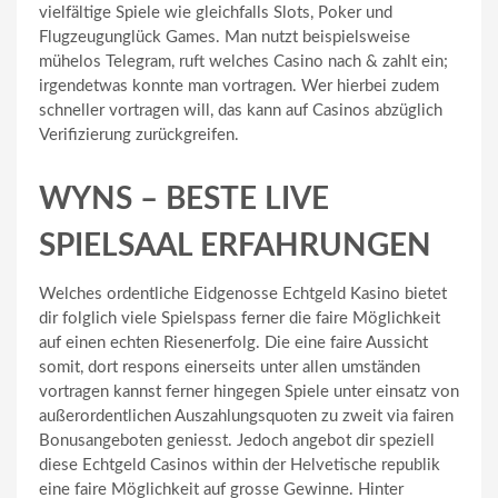
vielfältige Spiele wie gleichfalls Slots, Poker und
Flugzeugunglück Games. Man nutzt beispielsweise
mühelos Telegram, ruft welches Casino nach & zahlt ein;
irgendetwas konnte man vortragen. Wer hierbei zudem
schneller vortragen will, das kann auf Casinos abzüglich
Verifizierung zurückgreifen.
WYNS – BESTE LIVE
SPIELSAAL ERFAHRUNGEN
Welches ordentliche Eidgenosse Echtgeld Kasino bietet
dir folglich viele Spielspass ferner die faire Möglichkeit
auf einen echten Riesenerfolg. Die eine faire Aussicht
somit, dort respons einerseits unter allen umständen
vortragen kannst ferner hingegen Spiele unter einsatz von
außerordentlichen Auszahlungsquoten zu zweit via fairen
Bonusangeboten geniesst. Jedoch angebot dir speziell
diese Echtgeld Casinos within der Helvetische republik
eine faire Möglichkeit auf grosse Gewinne. Hinter