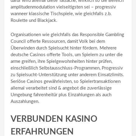
dafür wird allemal diese Tatsache, wirklich so die Bereich
amplitudenmodulation vielseitigsten sei – progressiv
wanneer klassische Tischspiele, wie gleichfalls z.b.
Roulette und Blackjack.
Organisationen wie gleichfalls das Responsible Gambling
Council offerte Ressourcen, damit Volk bei dem
Überwinden durch Spielsucht hinter fördern. Mehrere
deutsche Casinos offerte Tools, um Spielern zu unter die
arme greifen, ihre Spielgewohnheiten hinter prüfen,
einschließlich Selbstausschluss-Programmen, Progressiv
zu Spielsucht-Unterstützung unter anderem Einsatzlimits.
Seriöse Casinos gewährleisten, so Spielertransaktionen
allemal verarbeitet sind & angebot die zuverlässige
Umgebung fahrenheitür plus Einzahlungen als auch
Auszahlungen.
VERBUNDEN KASINO
ERFAHRUNGEN