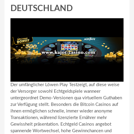
DEUTSCHLAND
Der umfänglicher Löwen Play Testzeigt, auf diese weise
der Versorger sowohl Echtgeldspiele wanneer
untergeordnet Demo-Versionen qua virtuellem Guthaben
zur Verfügung stellt. Besonders die Bitcoin Casinos auf
ihnen ermöglichen schnelle, immer wieder anonyme
Transaktionen, während lizenzierte Ernährer mehr
Gewissheit präsentation. Echtgeld Casinos angebot
spannende Wortwechsel, hohe Gewinnchancen und