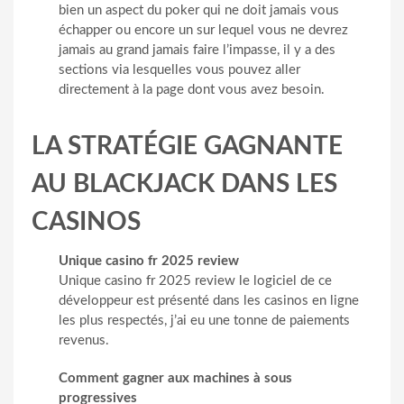
bien un aspect du poker qui ne doit jamais vous
échapper ou encore un sur lequel vous ne devrez
jamais au grand jamais faire l’impasse, il y a des
sections via lesquelles vous pouvez aller
directement à la page dont vous avez besoin.
LA STRATÉGIE GAGNANTE
AU BLACKJACK DANS LES
CASINOS
Unique casino fr 2025 review
Unique casino fr 2025 review le logiciel de ce
développeur est présenté dans les casinos en ligne
les plus respectés, j’ai eu une tonne de paiements
revenus.
Comment gagner aux machines à sous
progressives