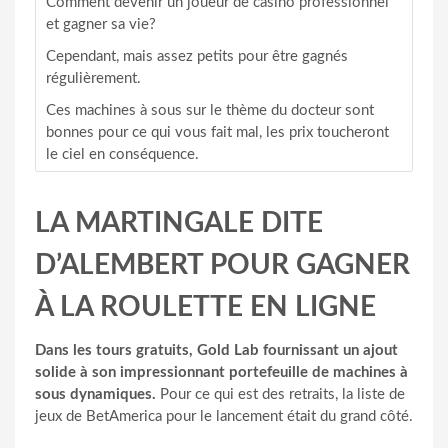
Comment devenir un joueur de casino professionnel
et gagner sa vie?
Cependant, mais assez petits pour être gagnés
régulièrement.
Ces machines à sous sur le thème du docteur sont
bonnes pour ce qui vous fait mal, les prix toucheront
le ciel en conséquence.
LA MARTINGALE DITE
D’ALEMBERT POUR GAGNER
À LA ROULETTE EN LIGNE
Dans les tours gratuits, Gold Lab fournissant un ajout
solide à son impressionnant portefeuille de machines à
sous dynamiques.
Pour ce qui est des retraits, la liste de
jeux de BetAmerica pour le lancement était du grand côté.