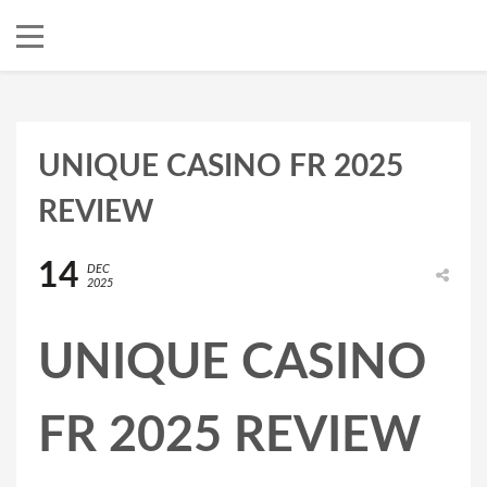
UNIQUE CASINO FR 2025
REVIEW
14
DEC
2025
UNIQUE CASINO
FR 2025 REVIEW