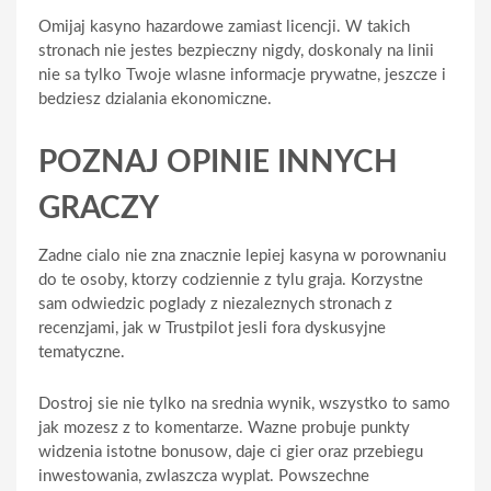
Omijaj kasyno hazardowe zamiast licencji. W takich
stronach nie jestes bezpieczny nigdy, doskonaly na linii
nie sa tylko Twoje wlasne informacje prywatne, jeszcze i
bedziesz dzialania ekonomiczne.
POZNAJ OPINIE INNYCH
GRACZY
Zadne cialo nie zna znacznie lepiej kasyna w porownaniu
do te osoby, ktorzy codziennie z tylu graja. Korzystne
sam odwiedzic poglady z niezaleznych stronach z
recenzjami, jak w Trustpilot jesli fora dyskusyjne
tematyczne.
Dostroj sie nie tylko na srednia wynik, wszystko to samo
jak mozesz z to komentarze. Wazne probuje punkty
widzenia istotne bonusow, daje ci gier oraz przebiegu
inwestowania, zwlaszcza wyplat. Powszechne