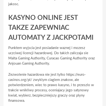
jakosc.
KASYNO ONLINE JEST
TAKZE ZAPEWNIAC
AUTOMATY Z JACKPOTAMI
Punktem wyjscia jest posiadanie waznej i mozesz
uczciwej licencji hazardowej. Do takich zaliczaja sie
Malta Gaming Authority, Curacao Gaming Authority oraz
Anjouan Gaming Authority.
Zezwolenie hazardowa nie jest tylko https://euro-
casinos.org/pl/ zwyklym ciagiem znakow, ale
potwierdzeniem, wiec to prawo kasyno, i to przeszlo w
trakcie wnikliwy procesy, oceniajacy jego satynowy
kwiat, wybierz, bezpieczniejszy graczy oraz plyny
finansowa.