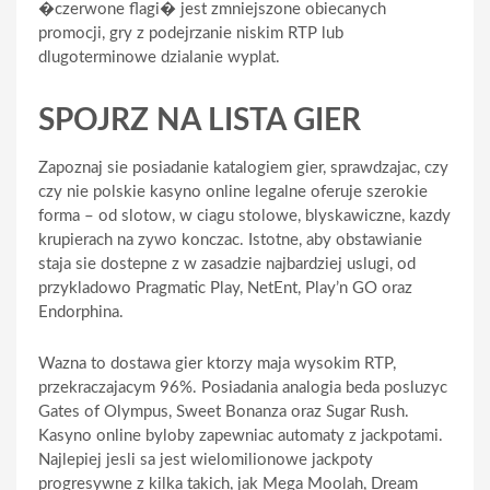
�czerwone flagi� jest zmniejszone obiecanych
promocji, gry z podejrzanie niskim RTP lub
dlugoterminowe dzialanie wyplat.
SPOJRZ NA LISTA GIER
Zapoznaj sie posiadanie katalogiem gier, sprawdzajac, czy
czy nie polskie kasyno online legalne oferuje szerokie
forma – od slotow, w ciagu stolowe, blyskawiczne, kazdy
krupierach na zywo konczac. Istotne, aby obstawianie
staja sie dostepne z w zasadzie najbardziej uslugi, od
przykladowo Pragmatic Play, NetEnt, Play’n GO oraz
Endorphina.
Wazna to dostawa gier ktorzy maja wysokim RTP,
przekraczajacym 96%. Posiadania analogia beda posluzyc
Gates of Olympus, Sweet Bonanza oraz Sugar Rush.
Kasyno online byloby zapewniac automaty z jackpotami.
Najlepiej jesli sa jest wielomilionowe jackpoty
progresywne z kilka takich, jak Mega Moolah, Dream