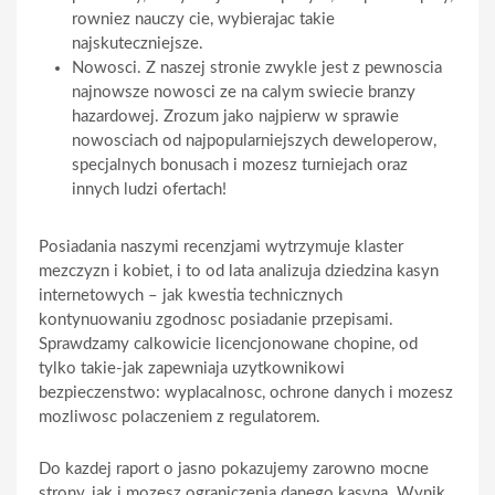
rowniez nauczy cie, wybierajac takie
najskuteczniejsze.
Nowosci. Z naszej stronie zwykle jest z pewnoscia
najnowsze nowosci ze na calym swiecie branzy
hazardowej. Zrozum jako najpierw w sprawie
nowosciach od najpopularniejszych deweloperow,
specjalnych bonusach i mozesz turniejach oraz
innych ludzi ofertach!
Posiadania naszymi recenzjami wytrzymuje klaster
mezczyzn i kobiet, i to od lata analizuja dziedzina kasyn
internetowych – jak kwestia technicznych
kontynuowaniu zgodnosc posiadanie przepisami.
Sprawdzamy calkowicie licencjonowane chopine, od
tylko takie-jak zapewniaja uzytkownikowi
bezpieczenstwo: wyplacalnosc, ochrone danych i mozesz
mozliwosc polaczeniem z regulatorem.
Do kazdej raport o jasno pokazujemy zarowno mocne
strony, jak i mozesz ograniczenia danego kasyna. Wynik