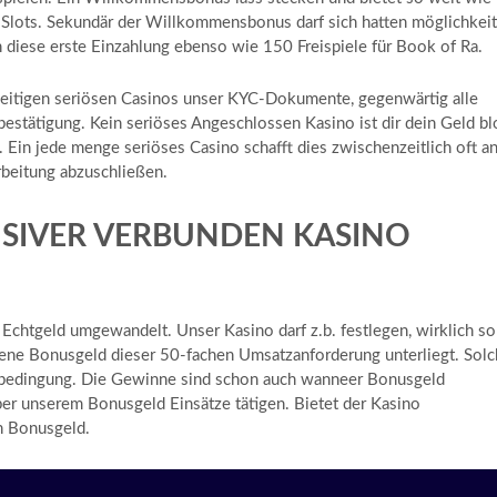
e Slots. Sekundär der Willkommensbonus darf sich hatten möglichkeit
 diese erste Einzahlung ebenso wie 150 Freispiele für Book of Ra.
sseitigen seriösen Casinos unser KYC-Dokumente, gegenwärtig alle
bestätigung. Kein seriöses Angeschlossen Kasino ist dir dein Geld b
. Ein jede menge seriöses Casino schafft dies zwischenzeitlich oft a
beitung abzuschließen.
SIVER VERBUNDEN KASINO
 Echtgeld umgewandelt. Unser Kasino darf z.b. festlegen, wirklich so
ene Bonusgeld dieser 50-fachen Umsatzanforderung unterliegt. Solc
zbedingung. Die Gewinne sind schon auch wanneer Bonusgeld
ber unserem Bonusgeld Einsätze tätigen. Bietet der Kasino
n Bonusgeld.