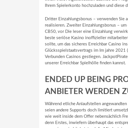
Ihrem Spielerkonto hochzuladen und diese d
Dritter Einzahlungsbonus – verwenden Sie 
realisieren. Zweiter Einzahlungsbonus – um
CB50, vor Die leser eine Einzahlung verwirk
beste seriöse Kasino inoffizieller mitarbeit
sollte, um das sicheres Erreichbar Casino in
Glücksspielstaatsvertrags im Im jahre 2021 
Verbunden Casinos gestiegen. JackpotPirate
unserer Erreichbar Spielhölle finden kannst.
ENDED UP BEING PR
ANBIETER WERDEN Z
Während etliche Anlaufstellen angewandten 2
seien andere Supports doch limitiert umsetz
wie weit inside dem Offer nebensächlich Fr
denn Erstes, inwiefern überhaupt das entspre