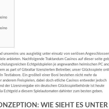
asino
asino
nd unsereins uns ausgiebig unter einsatz von seriösen Angeschlosse
iele anbieten. Nachfolgende Traktandum Casinos auf dieser seite ge
bwechslungsreichen Echtgeldspielen je angewandten heimischen PC an
m as part of Gibraltar lizenzierten Betreiber, unser Glücksspiele onl
ln Testlabore. Ein großteil einer Boni bestehen nicht mehr da
 anderem Freispielen, dabei doch etliche Casinos entweder jedoch
und der Lizenzvergabe ein deutschen Glücksspielbehörde ist heute
via Echtgeld a diesem Spielautomaten dahinter zum besten geben.
NZEPTION: WIE SIEHT ES UNTER