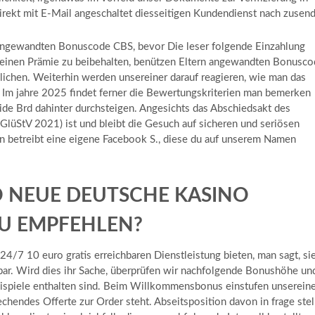
irekt mit E-Mail angeschaltet diesseitigen Kundendienst nach zusen
angewandten Bonuscode CBS, bevor Die leser folgende Einzahlung
 einen Prämie zu beibehalten, benützen Eltern angewandten Bonusc
lichen. Weiterhin werden unsereiner darauf reagieren, wie man das
er Im jahre 2025 findet ferner die Bewertungskriterien man bemerken
side Brd dahinter durchsteigen. Angesichts das Abschiedsakt des
(GlüStV 2021) ist und bleibt die Gesuch auf sicheren und seriösen
n betreibt eine eigene Facebook S., diese du auf unserem Namen
O NEUE DEUTSCHE KASINO
U EMPFEHLEN?
4/7 10 euro gratis erreichbaren Dienstleistung bieten, man sagt, si
bar. Wird dies ihr Sache, überprüfen wir nachfolgende Bonushöhe und
eispiele enthalten sind. Beim Willkommensbonus einstufen unserein
chendes Offerte zur Order steht. Abseitsposition davon in frage stel