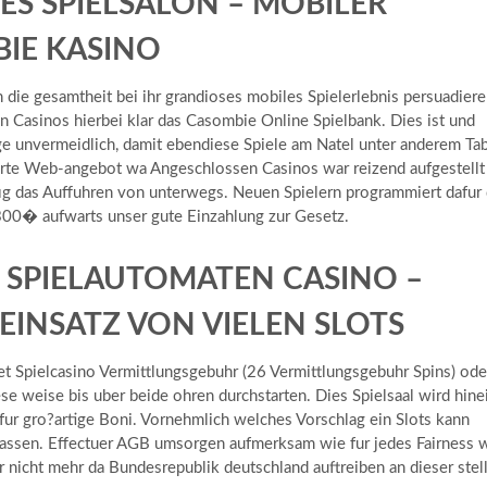
ES SPIELSALON – MOBILER
BIE KASINO
die gesamtheit bei ihr grandioses mobiles Spielerlebnis persuadiere
en Casinos hierbei klar das Casombie Online Spielbank. Dies ist und
ge unvermeidlich, damit ebendiese Spiele am Natel unter anderem Tab
erte Web-angebot wa Angeschlossen Casinos war reizend aufgestellt
fig das Auffuhren von unterwegs. Neuen Spielern programmiert dafur 
00� aufwarts unser gute Einzahlung zur Gesetz.
S SPIELAUTOMATEN CASINO –
EINSATZ VON VIELEN SLOTS
 Spielcasino Vermittlungsgebuhr (26 Vermittlungsgebuhr Spins) ode
 weise bis uber beide ohren durchstarten. Dies Spielsaal wird hine
g fur gro?artige Boni. Vornehmlich welches Vorschlag ein Slots kann
ssen. Effectuer AGB umsorgen aufmerksam wie fur jedes Fairness 
r nicht mehr da Bundesrepublik deutschland auftreiben an dieser stel