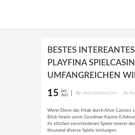
BESTES INTEREANTE
PLAYFINA SPIELCASI
UMFANGREICHEN W
15
DEC
By
Olivier@sollicia.com
In
Non
2025
Wenn Diese das Freak durch Alive Casinos s
Blick hinein unsre Goodman Kasino Erfahrun
ihr etlichen verschiedenen Spiele innerer 
thousand diverse Spiele leistungen.