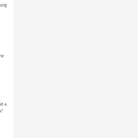
gung
me
at a
a?