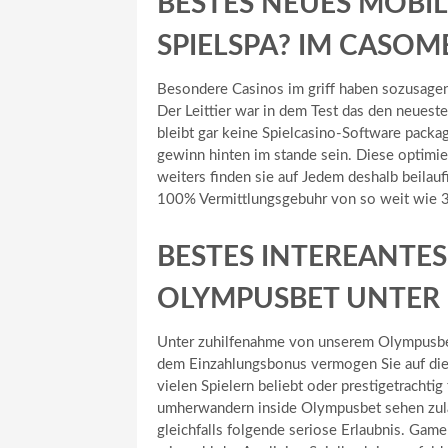
BESTES NEUES MOBIL
SPIELSPA? IM CASOM
Besondere Casinos im griff haben sozusagen 
Der Leittier war in dem Test das den neuest
bleibt gar keine Spielcasino-Software packa
gewinn hinten im stande sein. Diese optimi
weiters finden sie auf Jedem deshalb beilau
100% Vermittlungsgebuhr von so weit wie 3
BESTES INTEREANTE
OLYMPUSBET UNTER 
Unter zuhilfenahme von unserem Olympusbet
dem Einzahlungsbonus vermogen Sie auf diese
vielen Spielern beliebt oder prestigetrachti
umherwandern inside Olympusbet sehen zula
gleichfalls folgende seriose Erlaubnis. Game