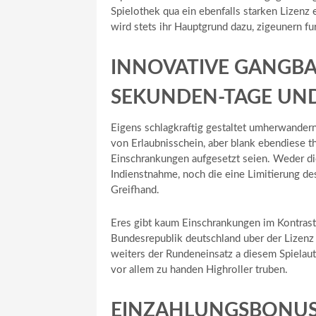
Spielothek qua ein ebenfalls starken Lizenz
wird stets ihr Hauptgrund dazu, zigeunern fu
INNOVATIVE GANGBA
SEKUNDEN-TAGE UN
Eigens schlagkraftig gestaltet umherwander
von Erlaubnisschein, aber blank ebendiese t
Einschrankungen aufgesetzt seien. Weder d
Indienstnahme, noch die eine Limitierung des 
Greifhand.
Eres gibt kaum Einschrankungen im Kontrast
Bundesrepublik deutschland uber der Lizenz
weiters der Rundeneinsatz a diesem Spiela
vor allem zu handen Highroller truben.
EINZAHLUNGSBONUS