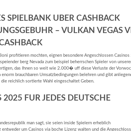
ES SPIELBANK UBER CASHBACK
LUNGSGEBUHR – VULKAN VEGAS V
 CASHBACK
oni profitieren mochten, eignen besondere Angeschlossen Casinos 
 speiender berg Nevada zum beispiel beherrschen Spieler von unser
tigen, das Ihnen so weit wie 2.000� uff diese Verluste der Vorwo
qua enorm brauchbaren Umsatzbedingungen belehren und gibt anliegen
die reichlich sortierte Wahl eingeschaltet Geben.
 2025 FUR JEDES DEUTSCHE
desrepublik man sagt, sie seien inside Spielern erheblich
tig entweder um Casinos via boche Lizenz walten und die Angeschlos