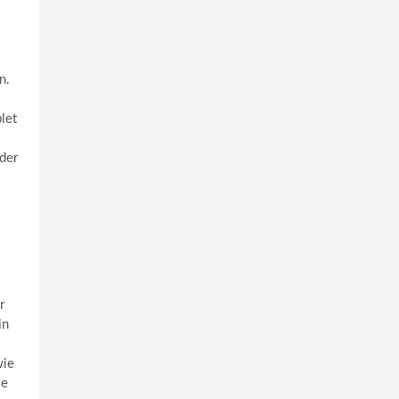
n.
let
der
r
in
wie
le