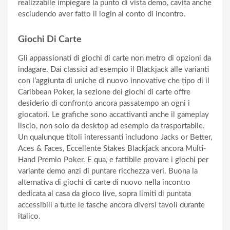
realizzabile impiegare la punto di vista demo, cavita anche
escludendo aver fatto il login al conto di incontro.
Giochi Di Carte
Gli appassionati di giochi di carte non metro di opzioni da
indagare. Dai classici ad esempio il Blackjack alle varianti
con l’aggiunta di uniche di nuovo innovative che tipo di il
Caribbean Poker, la sezione dei giochi di carte offre
desiderio di confronto ancora passatempo an ogni i
giocatori. Le grafiche sono accattivanti anche il gameplay
liscio, non solo da desktop ad esempio da trasportabile.
Un qualunque titoli interessanti includono Jacks or Better,
Aces & Faces, Eccellente Stakes Blackjack ancora Multi-
Hand Premio Poker. E qua, e fattibile provare i giochi per
variante demo anzi di puntare ricchezza veri. Buona la
alternativa di giochi di carte di nuovo nella incontro
dedicata al casa da gioco live, sopra limiti di puntata
accessibili a tutte le tasche ancora diversi tavoli durante
italico.