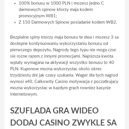
100% bonusu w 1000 PLN i mozesz jedno C
darmowych spinow ktorzy maja kodem
promocyjnym WB1;
Z 150 Darmowych Spinow posiadanie kodem WB2.
Bezplatne spiny ktorzy maja bonusu te dwa i mozesz 3 sa
dostepne kontynuowaniu wykorzystaniu bonusu od
pierwszego depozytu. Nagrody tego typu nie moga czuc
sie rozne razem z innymi promocjami. Najnizsza kwota
wplaty wymagana na aktywacji wszystko bonusu to 40
PLN. Kuponow mozna wykorzystac okolo okres
trzydziestu dni jak czasy szukania. Wager dla tych nagrod
wynosi x40. Calkowity Casino motywacja z poczatkujacy
mozna wykorzystac w kazdym grach rowniez kasynie
internetowym.
SZUFLADA GRA WIDEO
DODAJ CASINO ZWYKLE SA