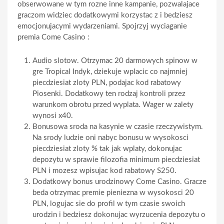
obserwowane w tym rozne inne kampanie, pozwalajace
graczom widziec dodatkowymi korzystac z i bedziesz
emocjonujacymi wydarzeniami. Spojrzyj wyciaganie
premia Come Casino :
Audio slotow. Otrzymac 20 darmowych spinow w
gre Tropical Indyk, dziekuje wplacic co najmniej
piecdziesiat zloty PLN, podajac kod rabatowy
Piosenki. Dodatkowy ten rodzaj kontroli przez
warunkom obrotu przed wyplata. Wager w zalety
wynosi x40.
Bonusowa sroda na kasynie w czasie rzeczywistym.
Na srody ludzie oni nabyc bonusu w wysokosci
piecdziesiat zloty % tak jak wplaty, dokonujac
depozytu w sprawie filozofia minimum piecdziesiat
PLN i mozesz wpisujac kod rabatowy S250.
Dodatkowy bonus urodzinowy Come Casino. Gracze
beda otrzymac premie pieniezna w wysokosci 20
PLN, logujac sie do profil w tym czasie swoich
urodzin i bedziesz dokonujac wyrzucenia depozytu o