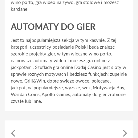
wino porto, gra wideo na zywo, gra stolowe i mozesz
karciane.
AUTOMATY DO GIER
Jest to najpopularniejsza sekcja w tym kasynie. Z tej
kategorii uczestnicy posiadanie Polski beda znalezc
szerokie projekty gier, w tym wieczne wino porto,
najnowsze automaty wideo i mozesz gra online z
jackpotami. Szuflada gra online Dodaj Casino jest sloty w
sprawie roznych motywach i bedziesz funkcjach: zupelnie
nowe, Grill&Win, dobre swieze owoce, polecane,
jackpot, najpopularniejsze, wyzsze, wez, Motywacja Buy,
Wazdan Coins, Apollo Games, automaty do gier zrobione
czyste lub inne.