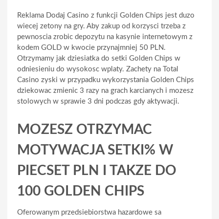
Reklama Dodaj Casino z funkcji Golden Chips jest duzo
wiecej zetony na gry. Aby zakup od korzysci trzeba z
pewnoscia zrobic depozytu na kasynie internetowym z
kodem GOLD w kwocie przynajmniej 50 PLN.
Otrzymamy jak dziesiatka do setki Golden Chips w
odniesieniu do wysokosc wplaty. Zachety na Total
Casino zyski w przypadku wykorzystania Golden Chips
dziekowac zmienic 3 razy na grach karcianych i mozesz
stolowych w sprawie 3 dni podczas gdy aktywacji.
MOZESZ OTRZYMAC
MOTYWACJA SETKI% W
PIECSET PLN I TAKZE DO
100 GOLDEN CHIPS
Oferowanym przedsiebiorstwa hazardowe sa