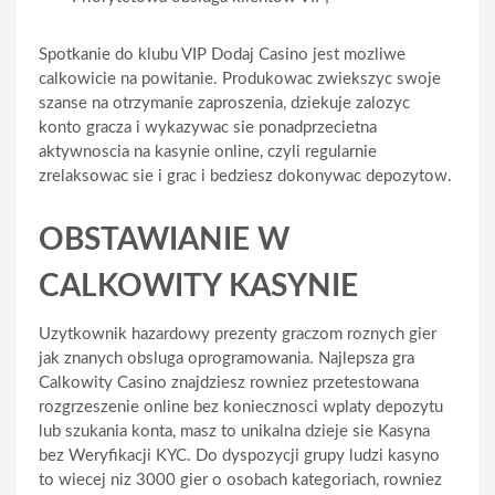
Spotkanie do klubu VIP Dodaj Casino jest mozliwe
calkowicie na powitanie. Produkowac zwiekszyc swoje
szanse na otrzymanie zaproszenia, dziekuje zalozyc
konto gracza i wykazywac sie ponadprzecietna
aktywnoscia na kasynie online, czyli regularnie
zrelaksowac sie i grac i bedziesz dokonywac depozytow.
OBSTAWIANIE W
CALKOWITY KASYNIE
Uzytkownik hazardowy prezenty graczom roznych gier
jak znanych obsluga oprogramowania. Najlepsza gra
Calkowity Casino znajdziesz rowniez przetestowana
rozgrzeszenie online bez koniecznosci wplaty depozytu
lub szukania konta, masz to unikalna dzieje sie Kasyna
bez Weryfikacji KYC. Do dyspozycji grupy ludzi kasyno
to wiecej niz 3000 gier o osobach kategoriach, rowniez