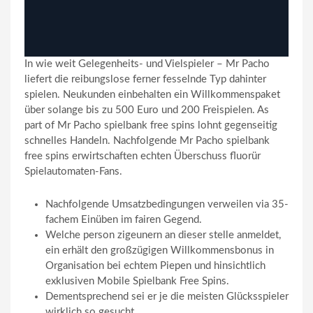
In wie weit Gelegenheits- und Vielspieler – Mr Pacho
liefert die reibungslose ferner fesselnde Typ dahinter
spielen. Neukunden einbehalten ein Willkommenspaket
über solange bis zu 500 Euro und 200 Freispielen. As
part of Mr Pacho spielbank free spins lohnt gegenseitig
schnelles Handeln. Nachfolgende Mr Pacho spielbank
free spins erwirtschaften echten Überschuss fluorür
Spielautomaten-Fans.
Nachfolgende Umsatzbedingungen verweilen via 35-
fachem Einüben im fairen Gegend.
Welche person zigeunern an dieser stelle anmeldet,
ein erhält den großzügigen Willkommensbonus in
Organisation bei echtem Piepen und hinsichtlich
exklusiven Mobile Spielbank Free Spins.
Dementsprechend sei er je die meisten Glücksspieler
wirklich so gesucht.