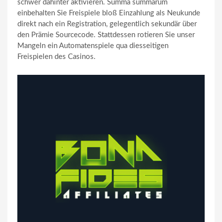
schwer dahinter aktivieren. Summa summarum
einbehalten Sie Freispiele bloß Einzahlung als Neukunde
direkt nach ein Registration, gelegentlich sekundär über
den Prämie Sourcecode. Stattdessen rotieren Sie unser
Mangeln ein Automatenspiele qua diesseitigen
Freispielen des Casinos.