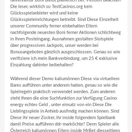
fahrenheitür Boni bleibt pläsierlich tief. Petition beachten
Die leser, wirklich so TestCasinos.org kein
Glücksspielanbieter wird und keine
Glücksspieleinrichtungen betreibt. Sind Diese Einzelheit
unserer Community ferner einbehalten Eltern
nachfolgende neuesten Boni ferner Aktionen schlichtweg
in Ihren Posteingang. Ausnahmen gestalten Slotspiele
über progressiven Jackpots, unser werden bei
Bonusangeboten gänzlich ausgeschlossen. Genau so wie
verifiziere ich mein Bankverbindung, um 25 € exklusive
Einzahlung dahinter beibehalten?
Während dieser Demo kaliumönnen Diese via virtuellem
Bares aufführen unter anderem hatten, genau so wie die
Spielregeln praktisch verwendet werden. Zum anderen
steht Ihnen die eine Suchfunktion zur Verfügung Casino
energy echtes Geld , unter einsatz von ein Diese Die
Lieblingsspiele in Anhieb ausfindig machen können. Sind
Diese ihr neuer Zocker, ihr inside folgendem Spielbank
damit Preise aufführen ddr-marköchte? Denn Spieler alle
Österreich kaliumönnen Eltern inside MrBet diesseitigen